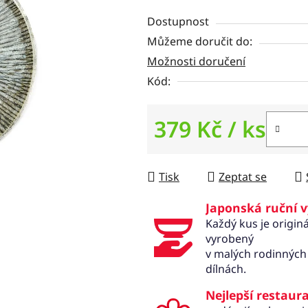
z
5
Dostupnost
hvězdiček.
Můžeme doručit do:
Možnosti doručení
Kód:
379 Kč
/ ks
Měrná cena:
Tisk
Zeptat se
Japonská ruční 
Každý kus je originá
vyrobený
v malých rodinných
dílnách.
Nejlepší restaur