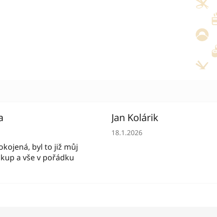
a
Jan Kolárik
í obchodu je 5 z 5 hvězdiček.
Hodnocení obchodu je 5 z 5 
18.1.2026
kojená, byl to již můj
kup a vše v pořádku