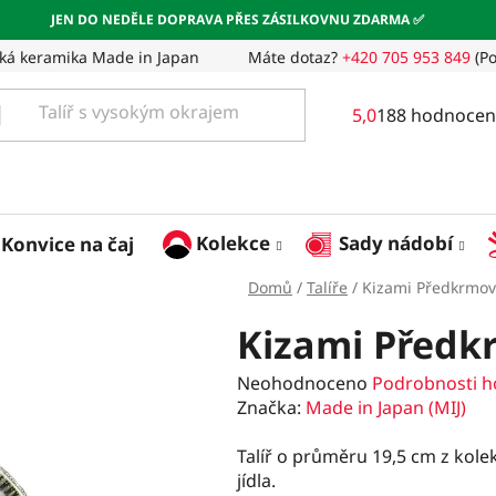
JEN DO NEDĚLE DOPRAVA PŘES ZÁSILKOVNU ZDARMA ✅
ká keramika Made in Japan
Máte dotaz?
+420 705 953 849
(Po
Průměrné
5,0
188 hodnocen
hodnocení
obchodu
je
5,0
z
Kolekce
Sady nádobí
Konvice na čaj
5
hvězdiček.
Domů
/
Talíře
/
Kizami Předkrmový
Kizami Předkr
Průměrné
Neohodnoceno
Podrobnosti h
hodnocení
Značka:
Made in Japan (MIJ)
produktu
je
Talíř o průměru 19,5 cm z kole
0,0
jídla.