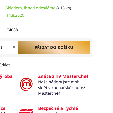
Skladem, ihned odesíláme
(>15 ks)
14.8.2026
C4088
PŘIDAT DO KOŠÍKU
Sdílet
výroba
Znáte z TV MasterChef
l
Naše nádobí jste mohli
vidět v kuchařské soutěži
Masterchef
ace
Bezpečné a rychlé