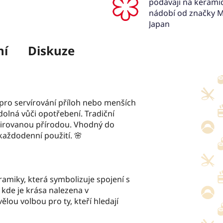
podávají na keram
nádobí od značky M
Japan
ní
Diskuze
í pro servírování příloh nebo menších
odolná vůči opotřebení. Tradiční
spirovanou přírodou. Vhodný do
 každodenní použití. 🌸
amiky, která symbolizuje spojení s
, kde je krása nalezena v
ělou volbou pro ty, kteří hledají