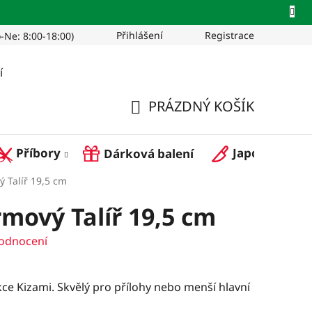
Přihlášení
Registrace
-Ne: 8:00-18:00)
Pro restaurace
í
PRÁZDNÝ KOŠÍK
NÁKUPNÍ
Příbory
Japonské nož
Dárková balení
KOŠÍK
 Talíř 19,5 cm
mový Talíř 19,5 cm
odnocení
kce Kizami. Skvělý pro přílohy nebo menší hlavní