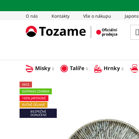
Přejít
na
O nás
Kontakty
Vše o nákupu
Japons
obsah
Misky
Talíře
Hrnky
AKCE
DOPRAVA ZDARMA
100% JAPONSKÉ
RUČNĚ DĚLANÉ
BEZPEČNÉ
DORUČENÍ