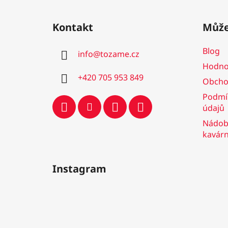
Z
á
Kontakt
Může
p
a
Blog
info
@
tozame.cz
t
Hodno
í
+420 705 953 849
Obcho
Podmí
údajů
Nádobí
kavár
Instagram