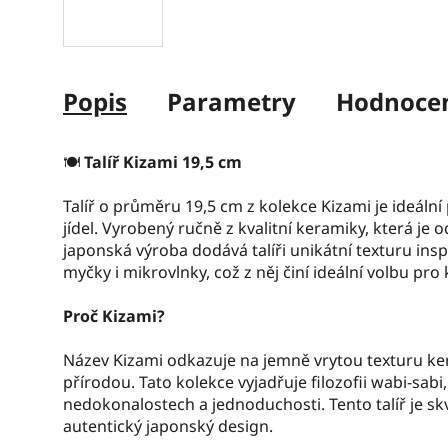
Popis
Parametry
Hodnoce
🍽️
Talíř Kizami 19,5 cm
Talíř o průměru 19,5 cm z kolekce Kizami je ideáln
jídel. Vyrobený ručně z kvalitní keramiky, která je 
japonská výroba dodává talíři unikátní texturu in
myčky i mikrovlnky, což z něj činí ideální volbu pro
Proč Kizami?
Název Kizami odkazuje na jemně vrytou texturu ker
přírodou. Tato kolekce vyjadřuje filozofii wabi-sabi
nedokonalostech a jednoduchosti. Tento talíř je skv
autentický japonský design.