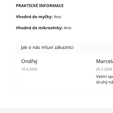
PRAKTICKÉ INFORMACE
Vhodné do myčky:
Ano
Vhodné do mikrovlnky:
Ano
Ondřej
Marcel
Hodnocení obchodu je 5 z 5 hvězdiček.
Hodnocen
10.4.2026
26.2.2026
Velmi spo
druhý ná