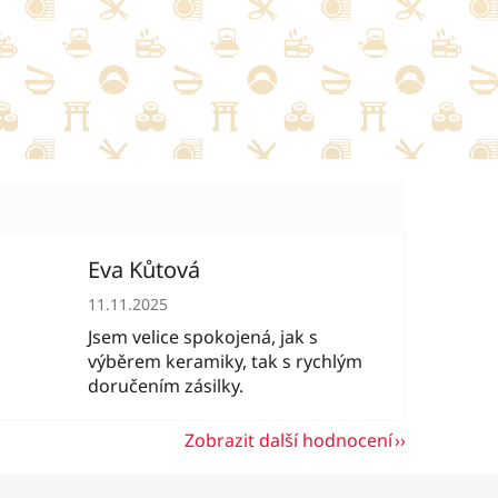
Eva Kůtová
hvězdiček.
Hodnocení obchodu je 5 z 5 hvězdiček.
11.11.2025
Jsem velice spokojená, jak s
výběrem keramiky, tak s rychlým
doručením zásilky.
Zobrazit další hodnocení