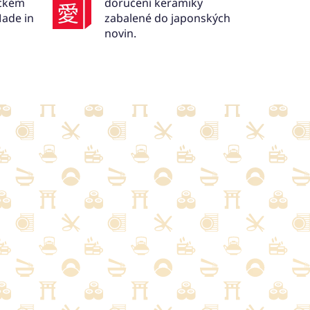
ickém
doručení keramiky
ade in
zabalené do japonských
novin.