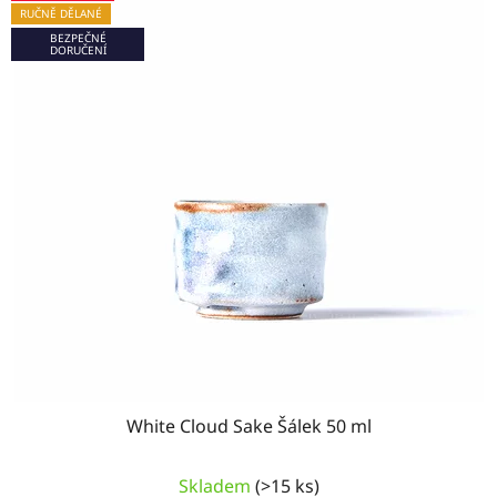
RUČNĚ DĚLANÉ
BEZPEČNÉ
DORUČENÍ
White Cloud Sake Šálek 50 ml
Průměrné
Skladem
(>15 ks)
hodnocení