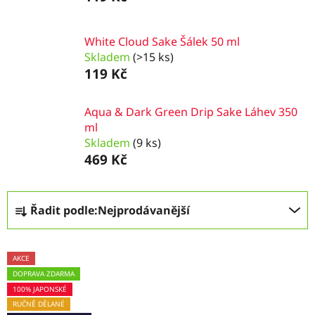
White Cloud Sake Šálek 50 ml
Skladem
(>15 ks)
119 Kč
Aqua & Dark Green Drip Sake Láhev 350
ml
Skladem
(9 ks)
469 Kč
Ř
Řadit podle:
Nejprodávanější
a
z
V
e
AKCE
ý
n
DOPRAVA ZDARMA
p
í
100% JAPONSKÉ
i
p
RUČNĚ DĚLANÉ