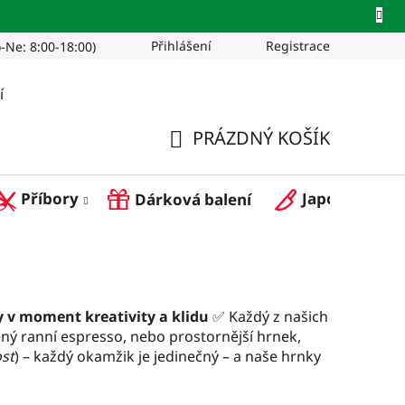
Přihlášení
Registrace
-Ne: 8:00-18:00)
Pro restaurace
í
PRÁZDNÝ KOŠÍK
NÁKUPNÍ
Příbory
Japonské nož
Dárková balení
KOŠÍK
vy v moment kreativity a klidu
✅ Každý z našich
ený ranní espresso, nebo prostornější hrnek,
ost
) – každý okamžik je jedinečný – a naše hrnky