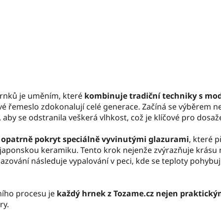
O
v
hrnků je uměním, které
kombinuje tradiční techniky s m
l
 své řemeslo zdokonalují celé generace. Začíná se výběrem ne
á
by se odstranila veškerá vlhkost, což je klíčové pro dosaže
d
a
 opatrně pokryt speciálně vyvinutými glazurami
, které p
c
o japonskou keramiku. Tento krok nejenže zvýrazňuje krásu ma
í
azování následuje vypalování v peci, kde se teploty pohybu
p
r
v
ího procesu je
každý hrnek z Tozame.cz nejen praktický
k
ry.
y
v