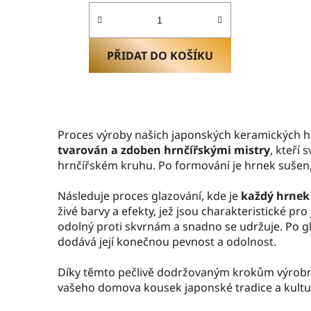
PŘIDAT DO KOŠÍKU
Proces výroby našich japonských keramických 
tvarován a zdoben hrnčířskými mistry
, kteří
hrnčířském kruhu. Po formování je hrnek sušen, a
Následuje proces glazování, kde je
každý hrnek
živé barvy a efekty, jež jsou charakteristické pr
odolný proti skvrnám a snadno se udržuje. Po gl
dodává její konečnou pevnost a odolnost.
Díky těmto pečlivě dodržovaným krokům výrobn
vašeho domova kousek japonské tradice a kultu