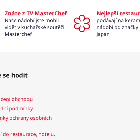
ý
p
Znáte z TV MasterChef
Nejlepší restau
i
Naše nádobí jste mohli
podávají na kera
s
vidět v kuchařské soutěži
nádobí od značky
u
Masterchef
Japan
 se hodit
cení obchodu
dní podmínky
nky ochrany osobních
 do restaurace, hotelu,