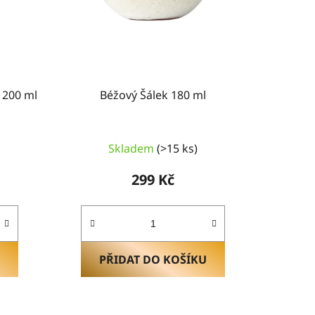
u
k
t
ů
 200 ml
Béžový Šálek 180 ml
Skladem
(>15 ks)
299 Kč
PŘIDAT DO KOŠÍKU