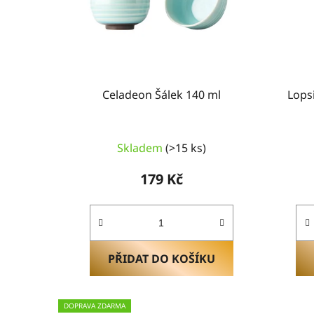
o
d
u
k
t
ů
Celadeon Šálek 140 ml
Lops
Průměrné
Skladem
(>15 ks)
hodnocení
produktu
179 Kč
je
5,0
z
5
hvězdiček.
PŘIDAT DO KOŠÍKU
DOPRAVA ZDARMA