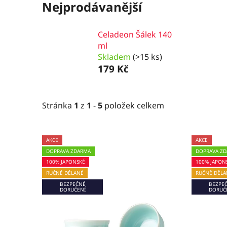
Nejprodávanější
Celadeon Šálek 140
ml
Skladem
(>15 ks)
179 Kč
Stránka
1
z
1
-
5
položek celkem
V
AKCE
AKCE
ý
DOPRAVA ZDARMA
DOPRAVA Z
p
100% JAPONSKÉ
100% JAPON
i
RUČNĚ DĚLANÉ
RUČNĚ DĚLA
BEZPEČNÉ
BEZPE
s
DORUČENÍ
DORUČ
p
r