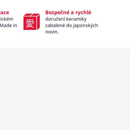
race
Bezpečné a rychlé
mickém
doručení keramiky
 Made in
zabalené do japonských
novin.