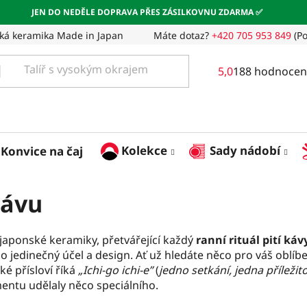
JEN DO NEDĚLE DOPRAVA PŘES ZÁSILKOVNU ZDARMA ✅
ká keramika Made in Japan
Máte dotaz?
+420 705 953 849
(Po
Průměrné
5,0
188 hodnocen
hodnocení
obchodu
je
5,0
z
Kolekce
Sady nádobí
Konvice na čaj
5
hvězdiček.
kávu
japonské keramiky, přetvářející každý
ranní rituál pití ká
o jedinečný účel a design. Ať už hledáte něco pro váš oblíb
ké přísloví říká
„Ichi-go ichi-e”
(
jedno setkání, jedna příležit
entu udělaly něco speciálního.