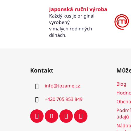
Japonská ruční výroba
Každý kus je originál
vyrobený
v malých rodinných
dílnách.
Z
á
Kontakt
Může
p
a
Blog
info
@
tozame.cz
t
Hodno
í
+420 705 953 849
Obcho
Podmí
údajů
Nádobí