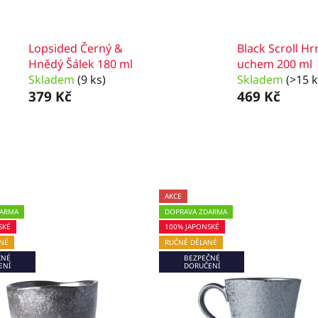
Lopsided Černý &
Black Scroll Hr
Hnědý Šálek 180 ml
uchem 200 ml
Skladem
(9 ks)
Skladem
(>15 k
379 Kč
469 Kč
AKCE
DARMA
DOPRAVA ZDARMA
SKÉ
100% JAPONSKÉ
NÉ
RUČNĚ DĚLANÉ
ČNÉ
BEZPEČNÉ
ENÍ
DORUČENÍ