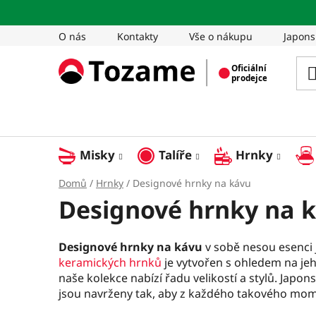
Přejít
na
O nás
Kontakty
Vše o nákupu
Japons
obsah
Misky
Talíře
Hrnky
Domů
/
Hrnky
/
Designové hrnky na kávu
Designové hrnky na 
Designové hrnky na kávu
v sobě nesou esenci 
keramických hrnků
je vytvořen s ohledem na jeh
naše kolekce nabízí řadu velikostí a stylů. Japons
jsou navrženy tak, aby z každého takového mom