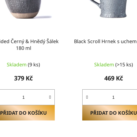
ided Černý & Hnědý Šálek
Black Scroll Hrnek s uchem
180 ml
Průměrné
Skladem
(9 ks)
Skladem
(>15 ks)
hodnocení
produktu
379 Kč
469 Kč
je
5,0
z
5
hvězdiček.
PŘIDAT DO KOŠÍKU
PŘIDAT DO KOŠÍKU