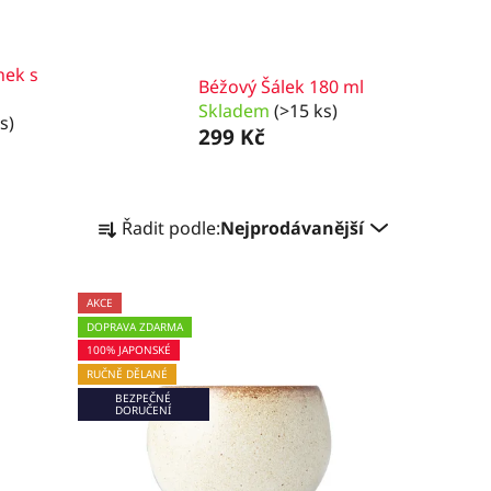
nek s
Béžový Šálek 180 ml
Skladem
(>15 ks)
s)
299 Kč
Ř
Řadit podle:
Nejprodávanější
a
z
e
AKCE
n
DOPRAVA ZDARMA
í
100% JAPONSKÉ
p
RUČNĚ DĚLANÉ
BEZPEČNÉ
r
DORUČENÍ
o
d