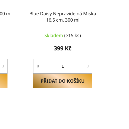
400 ml
Blue Daisy Nepravidelná Miska
16,5 cm, 300 ml
Průměrné
Skladem
(>15 ks)
hodnocení
produktu
399 Kč
je
5,0
z
5
hvězdiček.
PŘIDAT DO KOŠÍKU