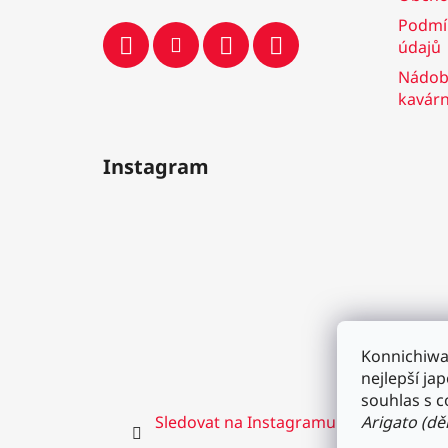
Podmí
údajů
Nádobí
kavár
Instagram
Konnichiw
nejlepší j
souhlas s c
Sledovat na Instagramu
Arigato (d