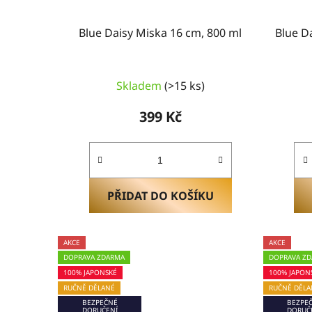
t
ů
Blue Daisy Miska 16 cm, 800 ml
Blue D
Průměrné
Skladem
(>15 ks)
hodnocení
produktu
399 Kč
je
5,0
z
5
hvězdiček.
PŘIDAT DO KOŠÍKU
AKCE
AKCE
DOPRAVA ZDARMA
DOPRAVA Z
100% JAPONSKÉ
100% JAPON
RUČNĚ DĚLANÉ
RUČNĚ DĚLA
BEZPEČNÉ
BEZPE
DORUČENÍ
DORUČ