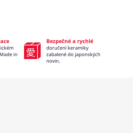
race
Bezpečné a rychlé
mickém
doručení keramiky
 Made in
zabalené do japonských
novin.