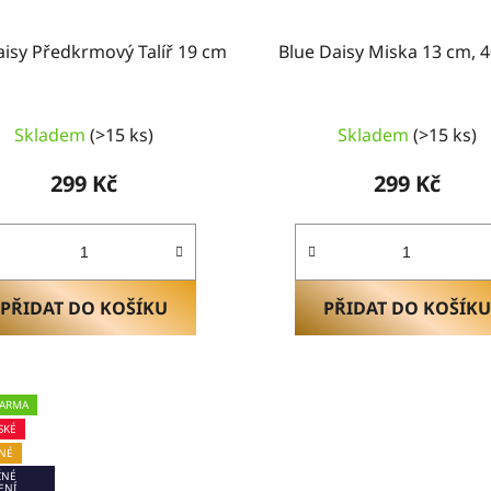
aisy Předkrmový Talíř 19 cm
Blue Daisy Miska 13 cm, 
Skladem
(>15 ks)
Skladem
(>15 ks)
299 Kč
299 Kč
PŘIDAT DO KOŠÍKU
PŘIDAT DO KOŠÍKU
DARMA
SKÉ
NÉ
ČNÉ
ENÍ