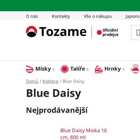
Přejít
na
O nás
Kontakty
Vše o nákupu
Japons
obsah
Misky
Talíře
Hrnky
Domů
/
Kolekce
/
Blue Daisy
Blue Daisy
Nejprodávanější
Blue Daisy Miska 16
cm, 800 ml