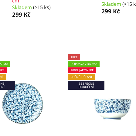
cm
Skladem
(>15 k
Skladem
(>15 ks)
299 Kč
299 Kč
AKCE
DARMA
DOPRAVA ZDARMA
SKÉ
100% JAPONSKÉ
NÉ
RUČNĚ DĚLANÉ
ČNÉ
BEZPEČNÉ
ENÍ
DORUČENÍ