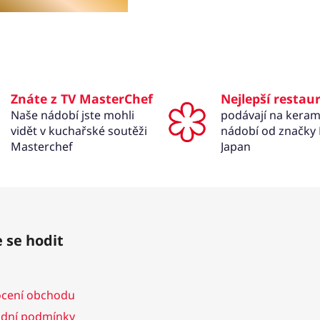
O
v
l
á
Znáte z TV MasterChef
Nejlepší restau
d
Naše nádobí jste mohli
podávají na kera
a
vidět v kuchařské soutěži
nádobí od značky
c
Masterchef
Japan
í
p
r
v
k
y
 se hodit
v
ý
p
cení obchodu
i
s
dní podmínky