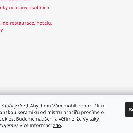
u
nky ochrany osobních
 do restaurace, hotelu,
ny
a
(dobrý den).
Abychom Vám mohli doporučit tu
S
aponskou keramiku od mistrů hrnčířů prosíme o
ookies. Budeme nadšení a věříme, že Vy taky.
ěkujeme).
Více informací
zde
.