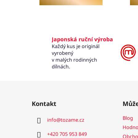
Japonská ruční výroba
Každý kus je originál
vyrobený
v malých rodinných
dílnách.
Z
á
Kontakt
Může
p
a
Blog
info
@
tozame.cz
t
Hodno
í
+420 705 953 849
Obcho