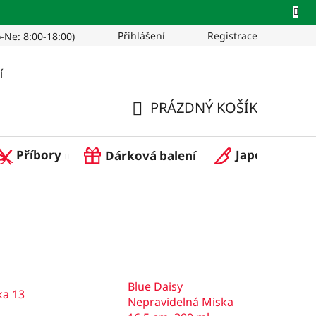
Přihlášení
Registrace
-Ne: 8:00-18:00)
Pro restaurace
í
PRÁZDNÝ KOŠÍK
NÁKUPNÍ
Příbory
Japonské nož
Dárková balení
KOŠÍK
Blue Daisy
ka 13
Nepravidelná Miska