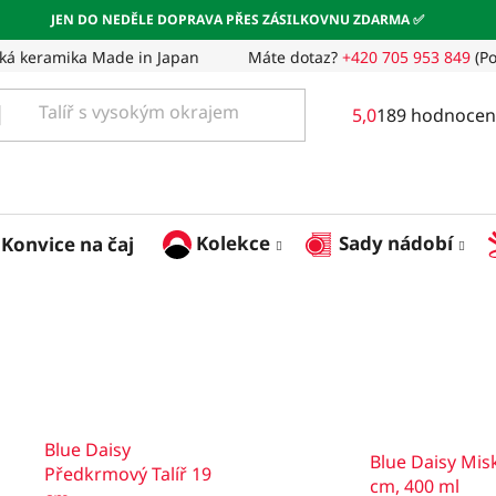
JEN DO NEDĚLE DOPRAVA PŘES ZÁSILKOVNU ZDARMA ✅
ká keramika Made in Japan
Máte dotaz?
+420 705 953 849
(Po
Průměrné
5,0
189 hodnocen
hodnocení
obchodu
je
5,0
z
Kolekce
Sady nádobí
Konvice na čaj
5
hvězdiček.
Blue Daisy
Blue Daisy Mis
Předkrmový Talíř 19
cm, 400 ml