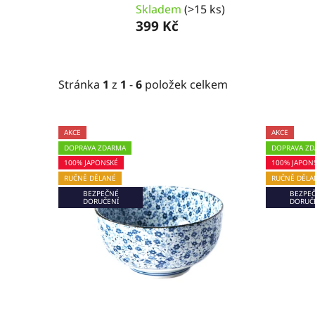
Skladem
(>15 ks)
399 Kč
Stránka
1
z
1
-
6
položek celkem
V
AKCE
AKCE
ý
DOPRAVA ZDARMA
DOPRAVA Z
p
100% JAPONSKÉ
100% JAPON
i
RUČNĚ DĚLANÉ
RUČNĚ DĚLA
BEZPEČNÉ
BEZPE
s
DORUČENÍ
DORUČ
p
r
o
d
u
k