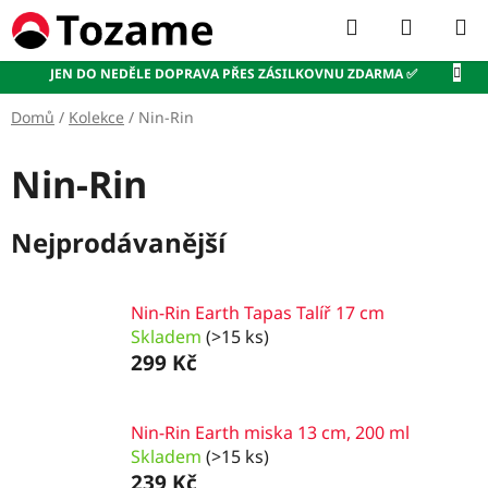
Přejít
Hledat
NÁKUP
na
KOŠÍK
obsah
JEN DO NEDĚLE DOPRAVA PŘES ZÁSILKOVNU ZDARMA ✅
Domů
/
Kolekce
/
Nin-Rin
Nin-Rin
Nejprodávanější
Nin-Rin Earth Tapas Talíř 17 cm
Skladem
(>15 ks)
299 Kč
Nin-Rin Earth miska 13 cm, 200 ml
Skladem
(>15 ks)
239 Kč