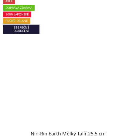
AKCE
DOPRAVA ZDARMA
100% JAPONSKÉ
RUČNĚ DĚLANÉ
BEZPEČNÉ
DORUČENÍ
Nin-Rin Earth Mělký Talíř 25,5 cm