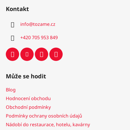
u
á
Kontakt
p
a
info
@
tozame.cz
t
í
+420 705 953 849
Může se hodit
Blog
Hodnocení obchodu
Obchodní podmínky
Podmínky ochrany osobních údajů
Nádobí do restaurace, hotelu, kavárny