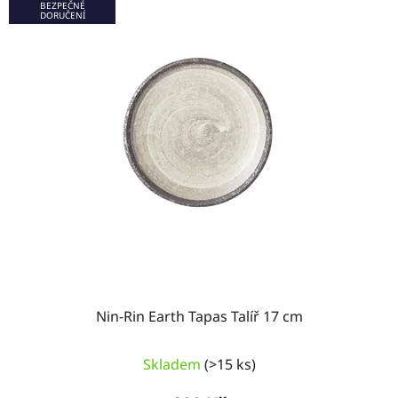
BEZPEČNÉ
s
r
DORUČENÍ
p
o
r
d
o
u
d
k
u
t
k
ů
t
ů
Nin-Rin Earth Tapas Talíř 17 cm
Skladem
(>15 ks)