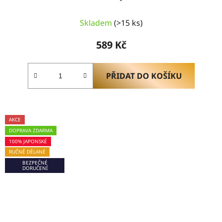
Skladem
(>15 ks)
589 Kč
PŘIDAT DO KOŠÍKU
AKCE
DOPRAVA ZDARMA
100% JAPONSKÉ
RUČNĚ DĚLANÉ
BEZPEČNÉ
DORUČENÍ