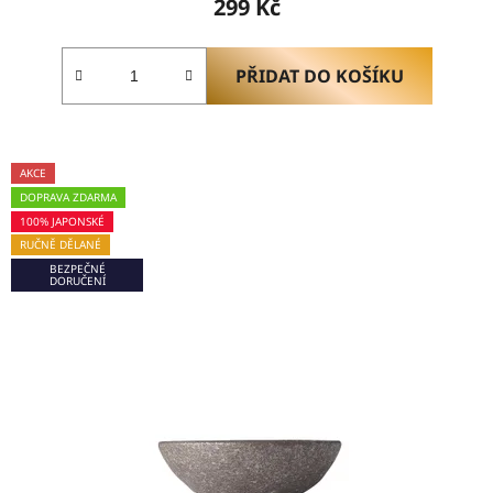
299 Kč
PŘIDAT DO KOŠÍKU
AKCE
DOPRAVA ZDARMA
100% JAPONSKÉ
RUČNĚ DĚLANÉ
BEZPEČNÉ
DORUČENÍ