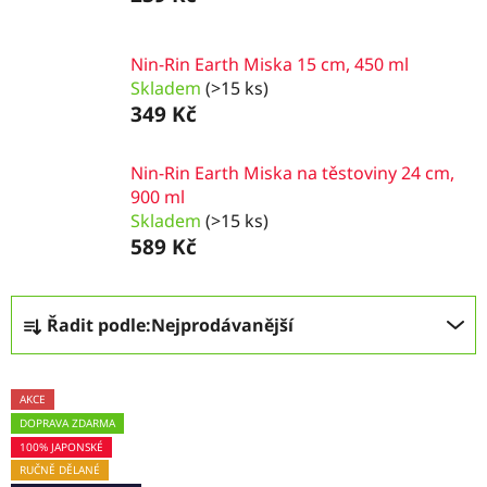
Nin-Rin Earth Miska 15 cm, 450 ml
Skladem
(>15 ks)
349 Kč
Nin-Rin Earth Miska na těstoviny 24 cm,
900 ml
Skladem
(>15 ks)
589 Kč
Ř
Řadit podle:
Nejprodávanější
a
z
V
e
AKCE
ý
n
DOPRAVA ZDARMA
p
í
100% JAPONSKÉ
i
p
RUČNĚ DĚLANÉ