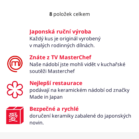
8
položek celkem
O
v
l
Japonská ruční výroba
á
Každý kus je originál vyrobený
d
v malých rodinných dílnách.
a
Znáte z TV MasterChef
c
í
Naše nádobí jste mohli vidět v kuchařské
p
soutěži Masterchef
r
Nejlepší restaurace
v
podávají na keramickém nádobí od značky
k
Made in Japan
y
v
Bezpečné a rychlé
ý
doručení keramiky zabalené do japonských
p
novin.
i
s
Z