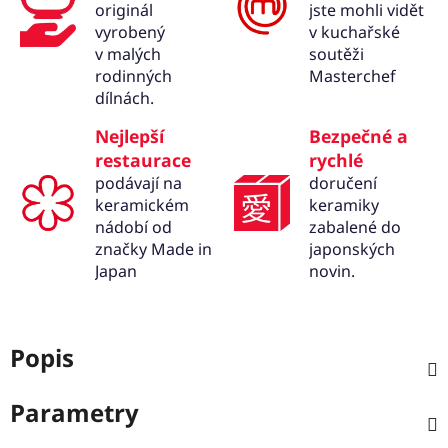
originál
jste mohli vidět
vyrobený
v kuchařské
v malých
soutěži
rodinných
Masterchef
dílnách.
Nejlepší
Bezpečné a
restaurace
rychlé
podávají na
doručení
keramickém
keramiky
nádobí od
zabalené do
značky Made in
japonských
Japan
novin.
Popis
Parametry