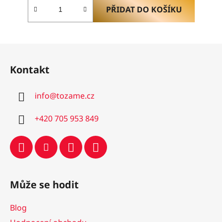
z
PŘIDAT DO KOŠÍKU
5
hvězdiček.
Z
á
Kontakt
p
a
info
@
tozame.cz
t
í
+420 705 953 849
Může se hodit
Blog