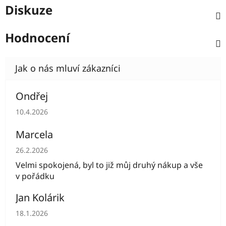
Diskuze
Hodnocení
Ondřej
Hodnocení obchodu je 5 z 5 hvězdiček.
10.4.2026
Marcela
Hodnocení obchodu je 5 z 5 hvězdiček.
26.2.2026
Velmi spokojená, byl to již můj druhý nákup a vše
v pořádku
Jan Kolárik
Hodnocení obchodu je 5 z 5 hvězdiček.
18.1.2026