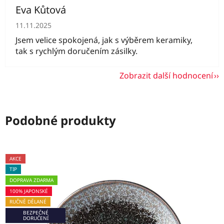
Eva Kůtová
Hodnocení obchodu je 5 z 5 hvězdiček.
11.11.2025
Jsem velice spokojená, jak s výběrem keramiky,
tak s rychlým doručením zásilky.
Zobrazit další hodnocení
Podobné produkty
AKCE
TIP
DOPRAVA ZDARMA
100% JAPONSKÉ
RUČNĚ DĚLANÉ
BEZPEČNÉ
DORUČENÍ