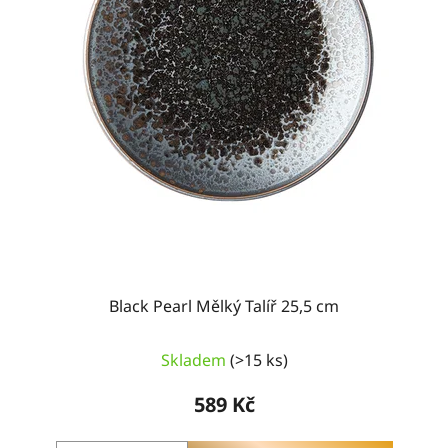
Black Pearl Mělký Talíř 25,5 cm
Průměrné
Skladem
(>15 ks)
hodnocení
produktu
589 Kč
je
5,0