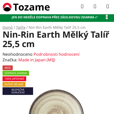
Přejít
Hledat
NÁKUP
na
KOŠÍK
obsah
JEN DO NEDĚLE DOPRAVA PŘES ZÁSILKOVNU ZDARMA ✅
Domů
/
Talíře
/
Nin-Rin Earth Mělký Talíř 25,5 cm
Nin-Rin Earth Mělký Talíř
25,5 cm
Průměrné
Neohodnoceno
Podrobnosti hodnocení
hodnocení
Značka:
Made in Japan (MIJ)
produktu
AKCE
je
DOPRAVA ZDARMA
0,0
100% JAPONSKÉ
z
RUČNĚ DĚLANÉ
5
BEZPEČNÉ
hvězdiček.
DORUČENÍ