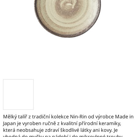
Mělký talíř z tradiční kolekce Nin-Rin od výrobce Made in
Japan je vyroben ručně z kvalitní přírodní keramiky,
která neobsahuje zdraví škodlivé látky ani kovy. Je
vhodná do myčky na nádobí i do mikrovlnné trouby.