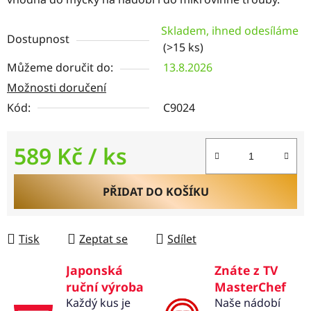
Skladem, ihned odesíláme
Dostupnost
(>15 ks)
Můžeme doručit do:
13.8.2026
Možnosti doručení
Kód:
C9024
589 Kč
/ ks
Měrná cena:
PŘIDAT DO KOŠÍKU
Tisk
Zeptat se
Sdílet
Japonská
Znáte z TV
ruční výroba
MasterChef
Každý kus je
Naše nádobí