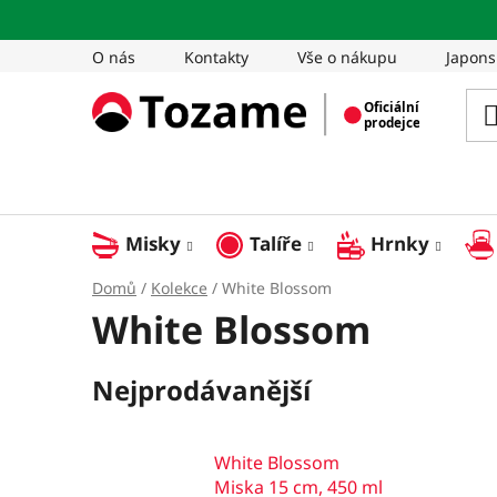
Přejít
na
O nás
Kontakty
Vše o nákupu
Japons
obsah
Misky
Talíře
Hrnky
Domů
/
Kolekce
/
White Blossom
White Blossom
Nejprodávanější
White Blossom
Miska 15 cm, 450 ml