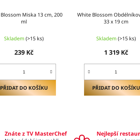
 Blossom Miska 13 cm, 200
White Blossom Obdélníkový
ml
33 x 19 cm
Skladem
(>15 ks)
Skladem
(>15 ks)
239 Kč
1 319 Kč
PŘIDAT DO KOŠÍKU
PŘIDAT DO KOŠÍKU
O
v
l
á
Znáte z TV MasterChef
Nejlepší restau
d