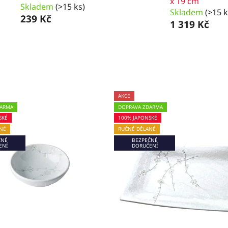
x 19 cm
Skladem
(>15 ks)
Skladem
(>15 k
239 Kč
1 319 Kč
AKCE
DARMA
DOPRAVA ZDARMA
SKÉ
100% JAPONSKÉ
NÉ
RUČNĚ DĚLANÉ
ČNÉ
BEZPEČNÉ
ENÍ
DORUČENÍ