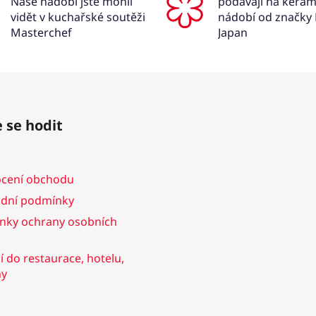
Naše nádobí jste mohli
podávají na kera
a
vidět v kuchařské soutěži
nádobí od značky
c
Masterchef
Japan
í
p
r
v
k
y
 se hodit
v
ý
p
cení obchodu
i
s
dní podmínky
u
nky ochrany osobních
 do restaurace, hotelu,
ny