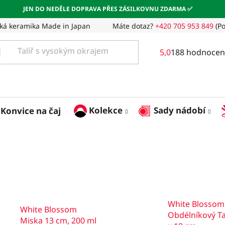
JEN DO NEDĚLE DOPRAVA PŘES ZÁSILKOVNU ZDARMA ✅
ká keramika Made in Japan
Máte dotaz?
+420 705 953 849
(Po
Průměrné
5,0
188 hodnocen
hodnocení
obchodu
je
5,0
z
Kolekce
Sady nádobí
Konvice na čaj
5
hvězdiček.
White Blossom
White Blossom
Obdélníkový Ta
Miska 13 cm, 200 ml