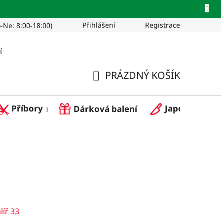
Přihlášení
Registrace
-Ne: 8:00-18:00)
Pro restaurace
í
PRÁZDNÝ KOŠÍK
NÁKUPNÍ
Příbory
Japonské nož
Dárková balení
KOŠÍK
líř 33