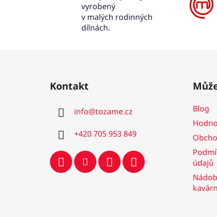
vyrobený
v malých rodinných
dílnách.
Z
á
Kontakt
Může
p
a
Blog
info
@
tozame.cz
t
Hodno
í
+420 705 953 849
Obcho
Podmí
údajů
Nádobí
kavár