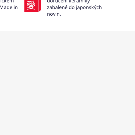
mickém
doručení keramiky
 Made in
zabalené do japonských
novin.