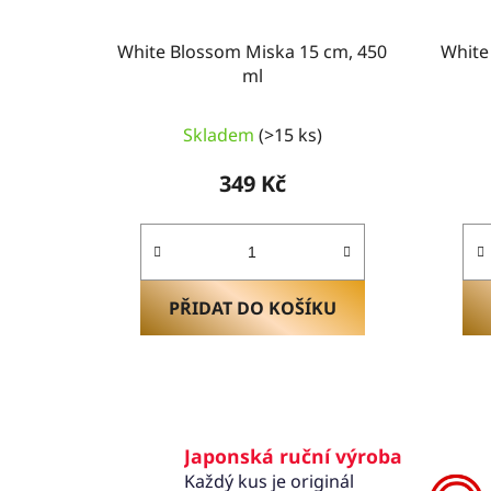
t
ů
White Blossom Miska 15 cm, 450
White
ml
Skladem
(>15 ks)
349 Kč
PŘIDAT DO KOŠÍKU
Japonská ruční výroba
Každý kus je originál