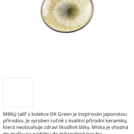
Mělký talíř z kolekce DK Green je inspirován japonskou
přírodou. Je vyroben ručně z kvalitní přírodní keramiky,
která neobsahuje zdraví škodlivé látky. Miska je vhodná
do myčky na nádobí i do mikrovlnné trouby.