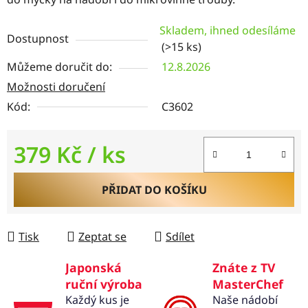
Skladem, ihned odesíláme
Dostupnost
(>15 ks)
Můžeme doručit do:
12.8.2026
Možnosti doručení
Kód:
C3602
379 Kč
/ ks
Měrná cena:
PŘIDAT DO KOŠÍKU
Tisk
Zeptat se
Sdílet
Japonská
Znáte z TV
ruční výroba
MasterChef
Každý kus je
Naše nádobí