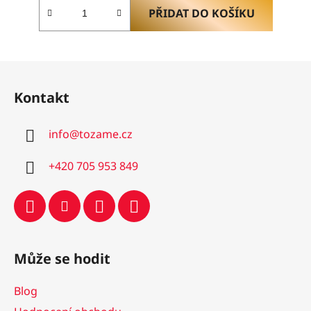
PŘIDAT DO KOŠÍKU
Z
á
Kontakt
p
a
info
@
tozame.cz
t
í
+420 705 953 849
Může se hodit
Blog