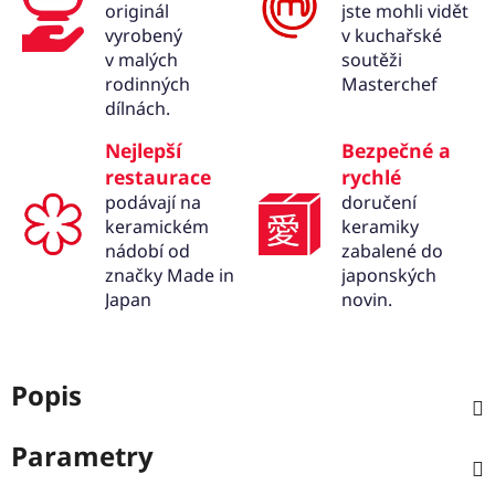
originál
jste mohli vidět
vyrobený
v kuchařské
v malých
soutěži
rodinných
Masterchef
dílnách.
Nejlepší
Bezpečné a
restaurace
rychlé
podávají na
doručení
keramickém
keramiky
nádobí od
zabalené do
značky Made in
japonských
Japan
novin.
Popis
Parametry