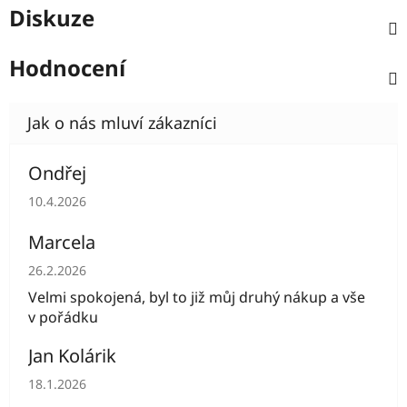
Diskuze
Hodnocení
Ondřej
Hodnocení obchodu je 5 z 5 hvězdiček.
10.4.2026
Marcela
Hodnocení obchodu je 5 z 5 hvězdiček.
26.2.2026
Velmi spokojená, byl to již můj druhý nákup a vše
v pořádku
Jan Kolárik
Hodnocení obchodu je 5 z 5 hvězdiček.
18.1.2026