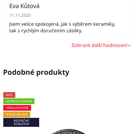
Eva Kůtová
Hodnocení obchodu je 5 z 5 hvězdiček.
11.11.2025
Jsem velice spokojená, jak s výběrem keramiky,
tak s rychlým doručením zásilky.
Zobrazit další hodnocení
Podobné produkty
AKCE
DOPRAVA ZDARMA
100% JAPONSKÉ
RUČNĚ DĚLANÉ
BEZPEČNÉ
DORUČENÍ