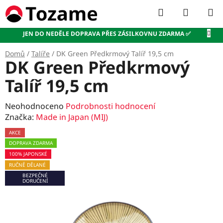
Přejít
Hledat
NÁKUP
na
KOŠÍK
obsah
JEN DO NEDĚLE DOPRAVA PŘES ZÁSILKOVNU ZDARMA ✅
Domů
/
Talíře
/
DK Green Předkrmový Talíř 19,5 cm
DK Green Předkrmový
Talíř 19,5 cm
Průměrné
Neohodnoceno
Podrobnosti hodnocení
hodnocení
Značka:
Made in Japan (MIJ)
produktu
AKCE
je
DOPRAVA ZDARMA
0,0
100% JAPONSKÉ
z
RUČNĚ DĚLANÉ
5
BEZPEČNÉ
hvězdiček.
DORUČENÍ