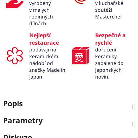
vyrobený
v kuchařské
v malých
soutěži
rodinných
Masterchef
dílnách.
Nejlepší
Bezpečné a
restaurace
rychlé
podávají na
doručení
keramickém
keramiky
nádobí od
zabalené do
značky Made in
japonských
Japan
novin.
Popis
Parametry
Diskuze