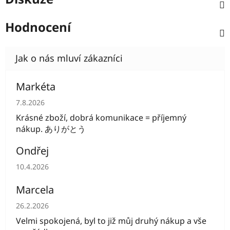
Hodnocení
Markéta
Hodnocení obchodu je 5 z 5 hvězdiček.
7.8.2026
Krásné zboží, dobrá komunikace = příjemný
nákup. ありがとう
Ondřej
Hodnocení obchodu je 5 z 5 hvězdiček.
10.4.2026
Marcela
Hodnocení obchodu je 5 z 5 hvězdiček.
26.2.2026
Velmi spokojená, byl to již můj druhý nákup a vše