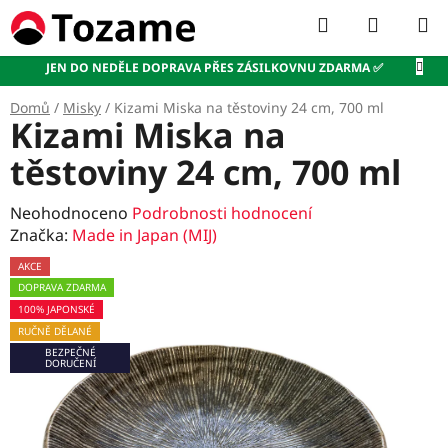
Přejít
Hledat
NÁKUP
na
KOŠÍK
obsah
JEN DO NEDĚLE DOPRAVA PŘES ZÁSILKOVNU ZDARMA ✅
Domů
/
Misky
/
Kizami Miska na těstoviny 24 cm, 700 ml
Kizami Miska na
těstoviny 24 cm, 700 ml
Průměrné
Neohodnoceno
Podrobnosti hodnocení
hodnocení
Značka:
Made in Japan (MIJ)
produktu
AKCE
je
DOPRAVA ZDARMA
0,0
100% JAPONSKÉ
z
RUČNĚ DĚLANÉ
5
BEZPEČNÉ
hvězdiček.
DORUČENÍ