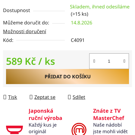
Skladem, ihned odesíláme
Dostupnost
(>15 ks)
Můžeme doručit do:
14.8.2026
Možnosti doručení
Kód:
C4091
589 Kč
/ ks
Měrná cena:
PŘIDAT DO KOŠÍKU
Tisk
Zeptat se
Sdílet
Japonská
Znáte z TV
ruční výroba
MasterChef
Každý kus je
Naše nádobí
originál
jste mohli vidět