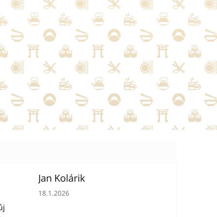
Jan Kolárik
hvězdiček.
Hodnocení obchodu je 5 z 5 hvězdiček.
18.1.2026
ůj