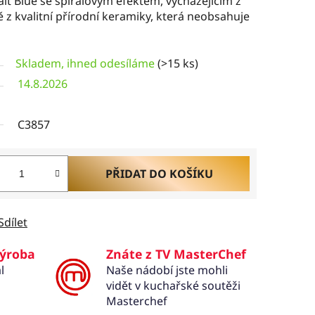
alt Blue se spirálovým efektem, vycházejícím z
ě z kvalitní přírodní keramiky, která neobsahuje
Skladem, ihned odesíláme
(>15 ks)
14.8.2026
C3857
PŘIDAT DO KOŠÍKU
Sdílet
výroba
Znáte z TV MasterChef
l
Naše nádobí jste mohli
vidět v kuchařské soutěži
Masterchef