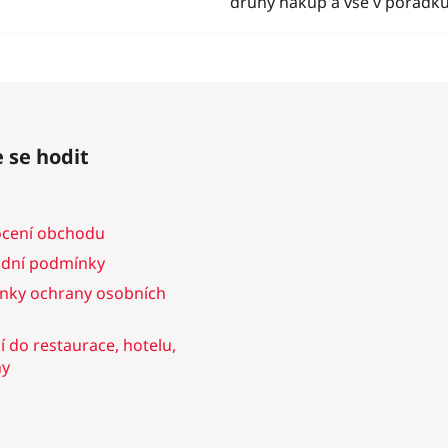
druhý nákup a vše v pořádk
 se hodit
cení obchodu
dní podmínky
nky ochrany osobních
 do restaurace, hotelu,
ny