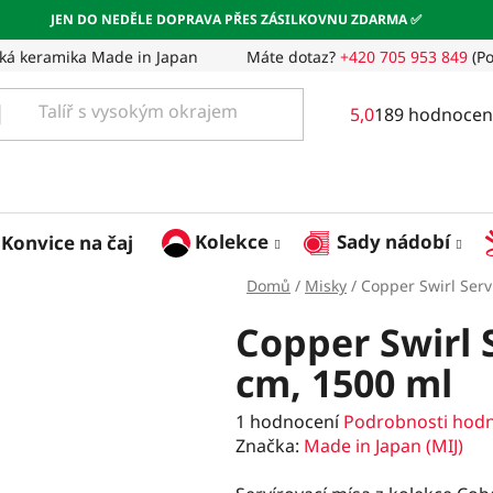
JEN DO NEDĚLE DOPRAVA PŘES ZÁSILKOVNU ZDARMA ✅
ká keramika Made in Japan
Máte dotaz?
+420 705 953 849
(Po
Průměrné
5,0
189 hodnocen
hodnocení
obchodu
je
5,0
z
Kolekce
Sady nádobí
Konvice na čaj
5
hvězdiček.
Domů
/
Misky
/
Copper Swirl Serv
Copper Swirl 
cm, 1500 ml
Průměrné
1 hodnocení
Podrobnosti hod
hodnocení
Značka:
Made in Japan (MIJ)
produktu