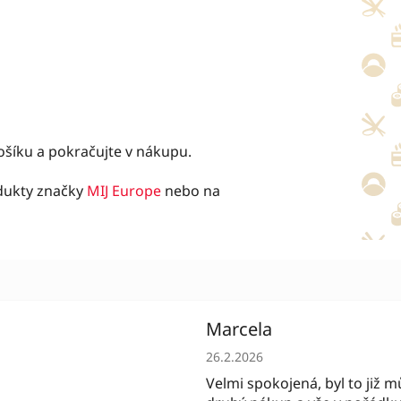
košíku a pokračujte v nákupu.
odukty značky
MIJ Europe
nebo na
Marcela
í obchodu je 5 z 5 hvězdiček.
Hodnocení obchodu je 5 z 5 
26.2.2026
Velmi spokojená, byl to již m