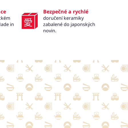
ace
Bezpečné a rychlé
ickém
doručení keramiky
ade in
zabalené do japonských
novin.