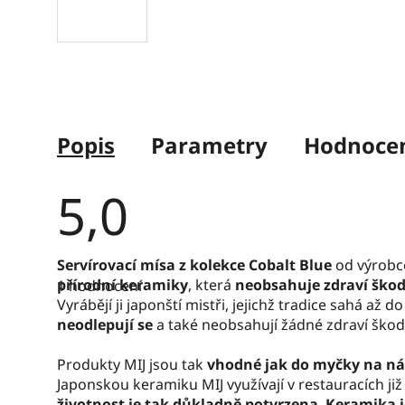
Popis
Parametry
Hodnocen
5,0
Průměrné
Servírovací mísa
z kolekce Cobalt Blue
od výrobc
hodnocení
přírodní keramiky
, která
neobsahuje zdraví škod
1 hodnocení
produktu
je
Vyrábějí ji japonští mistři, jejichž tradice sahá až do
5,0
neodlepují se
a také neobsahují žádné zdraví škodl
z
5
hvězdiček.
Produkty MIJ jsou tak
vhodné jak do myčky na ná
Japonskou keramiku MIJ využívají v restauracích již v
životnost je tak důkladně potvrzena
.
Keramika j