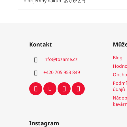
= příjemný nákup. ありがとう
Z
á
Kontakt
Může
p
a
Blog
info
@
tozame.cz
t
Hodno
í
+420 705 953 849
Obcho
Podmí
údajů
Nádobí
kavár
Instagram