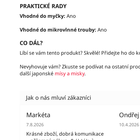
PRAKTICKÉ RADY
Vhodné do myčky:
Ano
Vhodné do mikrovlnné trouby:
Ano
CO DÁL?
Líbí se vám tento produkt? Skvělé! Přidejte ho do 
Nevyhovuje vám? Zkuste se podívat na ostatní pr
další japonské
mísy a misky
.
Markéta
Ondřej
Hodnocení obchodu je 5 z 5 hvězdiček.
Hodnocen
7.8.2026
10.4.2026
Krásné zboží, dobrá komunikace