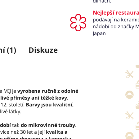
dílnách.
Nejlepší restaur
podávají na keram
nádobí od značky M
Japan
í (1)
Diskuze
e MIJ je
vyrobena ručně z odolné
livé příměsy ani těžké kovy
.
 12. století.
Barvy jsou kvalitní,
ivé látky.
dobí
tak
do mikrovlnné trouby
.
íce než 30 let a její
kvalita a
e přímo dovezena z Japonska
.