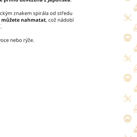
tickým znakem spirála od středu
u můžete nahmatat
, což nádobí
.
voce nebo rýže.