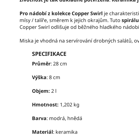
Pro nádobí z kolekce Copper Swirl
je charakteris
mísy / talíře, směrem k jejich okrajům. Tuto
spirál
Copper Swirl odlišuje od běžného hladkého nádobí
Miska je vhodná na servírování drobných salátů, o
SPECIFIKACE
Průměr
: 28 cm
Výška
: 8 cm
Objem:
2 l
Hmotnost:
1,202 kg
Barva
: modrá, hnědá
Materiál
: keramika