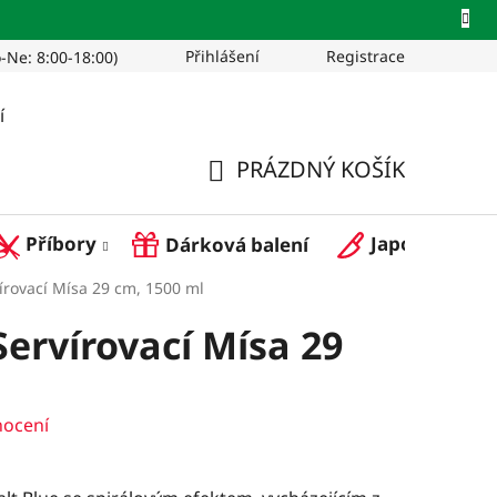
Přihlášení
Registrace
-Ne: 8:00-18:00)
Pro restaurace
í
PRÁZDNÝ KOŠÍK
NÁKUPNÍ
Příbory
Japonské nož
Dárková balení
KOŠÍK
írovací Mísa 29 cm, 1500 ml
Servírovací Mísa 29
nocení