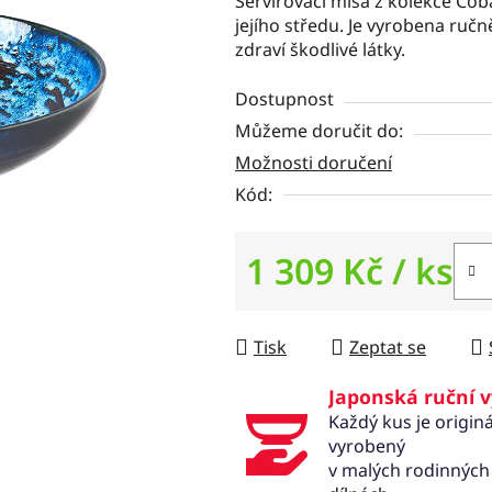
je
Servírovací mísa z kolekce Cob
5,0
jejího středu. Je vyrobena ručn
z
zdraví škodlivé látky.
5
hvězdiček.
Dostupnost
Můžeme doručit do:
Možnosti doručení
Kód:
1 309 Kč
/ ks
Měrná cena:
Tisk
Zeptat se
Japonská ruční 
Každý kus je originá
vyrobený
v malých rodinných