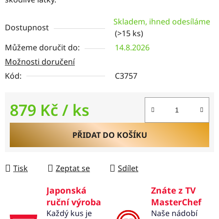
Skladem, ihned odesíláme
Dostupnost
(>15 ks)
Můžeme doručit do:
14.8.2026
Možnosti doručení
Kód:
C3757
879 Kč
/ ks
Měrná cena:
PŘIDAT DO KOŠÍKU
Tisk
Zeptat se
Sdílet
Japonská
Znáte z TV
ruční výroba
MasterChef
Každý kus je
Naše nádobí