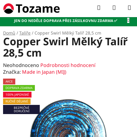
Přejít
Hledat
NÁKUP
na
KOŠÍK
obsah
JEN DO NEDĚLE DOPRAVA PŘES ZÁSILKOVNU ZDARMA ✅
Domů
/
Talíře
/
Copper Swirl Mělký Talíř 28,5 cm
Copper Swirl Mělký Talíř
28,5 cm
Průměrné
Neohodnoceno
Podrobnosti hodnocení
hodnocení
Značka:
Made in Japan (MIJ)
produktu
AKCE
je
DOPRAVA ZDARMA
0,0
100% JAPONSKÉ
z
RUČNĚ DĚLANÉ
5
BEZPEČNÉ
hvězdiček.
DORUČENÍ