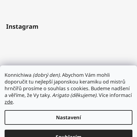
Instagram
Konnichiwa
(dobrý den).
Abychom Vám mohli
doporučit tu nejlepší japonskou keramiku od mistrů
hrnčířů prosíme o souhlas s cookies. Budeme nadšení
a věříme, že Vy taky.
Arigato (děkujeme).
Více informací
zde
.
Sledovat na Instagramu
Nastavení