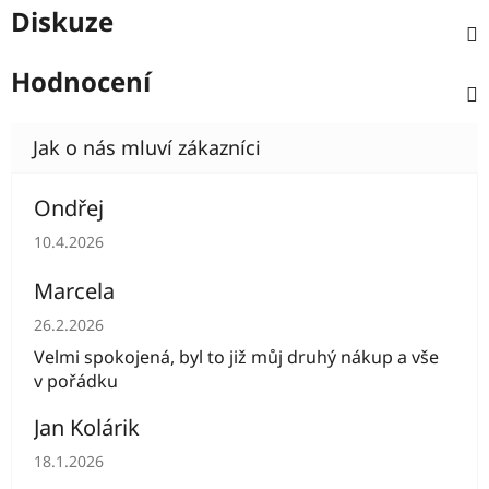
Diskuze
Hodnocení
Ondřej
Hodnocení obchodu je 5 z 5 hvězdiček.
10.4.2026
Marcela
Hodnocení obchodu je 5 z 5 hvězdiček.
26.2.2026
Velmi spokojená, byl to již můj druhý nákup a vše
v pořádku
Jan Kolárik
Hodnocení obchodu je 5 z 5 hvězdiček.
18.1.2026