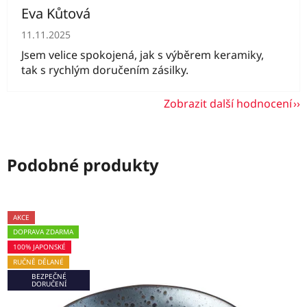
Eva Kůtová
Hodnocení obchodu je 5 z 5 hvězdiček.
11.11.2025
Jsem velice spokojená, jak s výběrem keramiky,
tak s rychlým doručením zásilky.
Zobrazit další hodnocení
Podobné produkty
AKCE
DOPRAVA ZDARMA
100% JAPONSKÉ
RUČNĚ DĚLANÉ
BEZPEČNÉ
DORUČENÍ