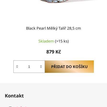
Black Pearl Mělký Talíř 28,5 cm
Skladem
(>15 ks)
879 Kč
PŘIDAT DO KOŠÍKU
Z
á
Kontakt
p
a