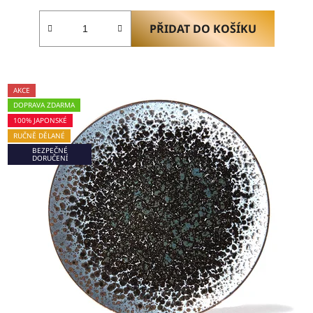
PŘIDAT DO KOŠÍKU
AKCE
DOPRAVA ZDARMA
100% JAPONSKÉ
RUČNĚ DĚLANÉ
BEZPEČNÉ
DORUČENÍ