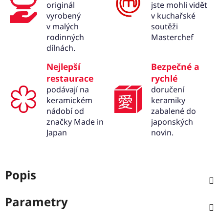
originál
jste mohli vidět
vyrobený
v kuchařské
v malých
soutěži
rodinných
Masterchef
dílnách.
Nejlepší
Bezpečné a
restaurace
rychlé
podávají na
doručení
keramickém
keramiky
nádobí od
zabalené do
značky Made in
japonských
Japan
novin.
Popis
Parametry