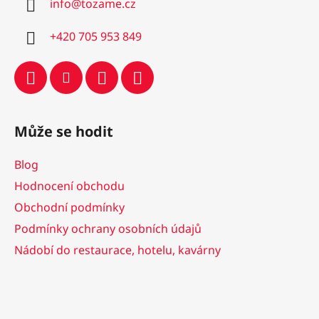
info
@
tozame.cz
t
í
+420 705 953 849
Může se hodit
Blog
Hodnocení obchodu
Obchodní podmínky
Podmínky ochrany osobních údajů
Nádobí do restaurace, hotelu, kavárny