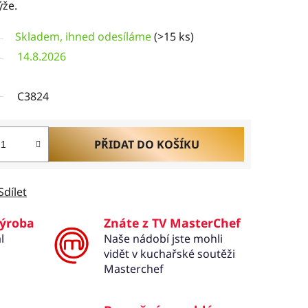
ýže.
Skladem, ihned odesíláme
(>15 ks)
14.8.2026
C3824
PŘIDAT DO KOŠÍKU
Sdílet
výroba
Znáte z TV MasterChef
l
Naše nádobí jste mohli
vidět v kuchařské soutěži
Masterchef