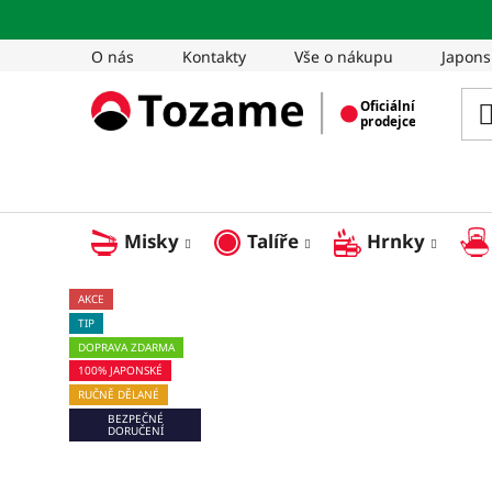
Přejít
na
O nás
Kontakty
Vše o nákupu
Japons
obsah
Misky
Talíře
Hrnky
AKCE
TIP
DOPRAVA ZDARMA
100% JAPONSKÉ
RUČNĚ DĚLANÉ
BEZPEČNÉ
DORUČENÍ