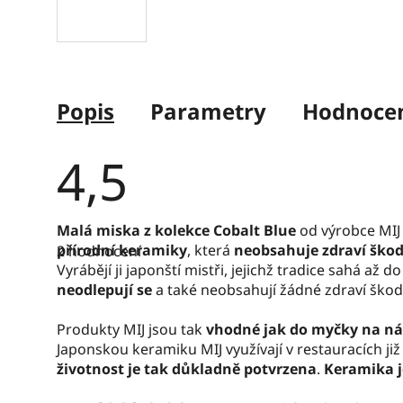
Popis
Parametry
Hodnocen
4,5
Průměrné
Malá miska
z kolekce Cobalt Blue
od výrobce MIJ
hodnocení
přírodní keramiky
, která
neobsahuje zdraví škod
2 hodnocení
produktu
je
Vyrábějí ji japonští mistři, jejichž tradice sahá až do
4,5
neodlepují se
a také neobsahují žádné zdraví škodl
z
5
hvězdiček.
Produkty MIJ jsou tak
vhodné jak do myčky na ná
Japonskou keramiku MIJ využívají v restauracích již v
životnost je tak důkladně potvrzena
.
Keramika j