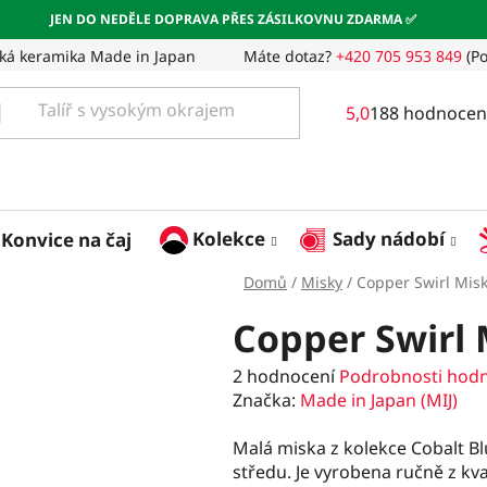
JEN DO NEDĚLE DOPRAVA PŘES ZÁSILKOVNU ZDARMA ✅
ká keramika Made in Japan
Máte dotaz?
+420 705 953 849
(Po
Průměrné
5,0
188 hodnocen
hodnocení
obchodu
je
5,0
z
Kolekce
Sady nádobí
Konvice na čaj
5
hvězdiček.
Domů
/
Misky
/
Copper Swirl Mis
Copper Swirl 
Průměrné
2 hodnocení
Podrobnosti hod
hodnocení
Značka:
Made in Japan (MIJ)
produktu
je
Malá miska z kolekce Cobalt Bl
4,5
středu. Je vyrobena ručně z kva