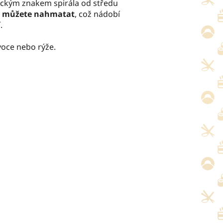
tickým znakem spirála od středu
u můžete nahmatat
, což nádobí
.
voce nebo rýže.