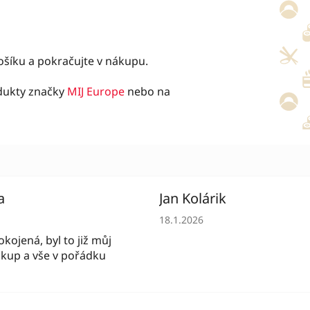
košíku a pokračujte v nákupu.
odukty značky
MIJ Europe
nebo na
a
Jan Kolárik
í obchodu je 5 z 5 hvězdiček.
Hodnocení obchodu je 5 z 5 
18.1.2026
kojená, byl to již můj
kup a vše v pořádku