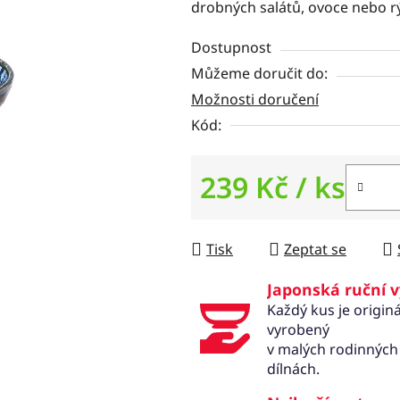
z
drobných salátů, ovoce nebo r
5
hvězdiček.
Dostupnost
Můžeme doručit do:
Možnosti doručení
Kód:
239 Kč
/ ks
Měrná cena:
Tisk
Zeptat se
Japonská ruční 
Každý kus je originá
vyrobený
v malých rodinných
dílnách.