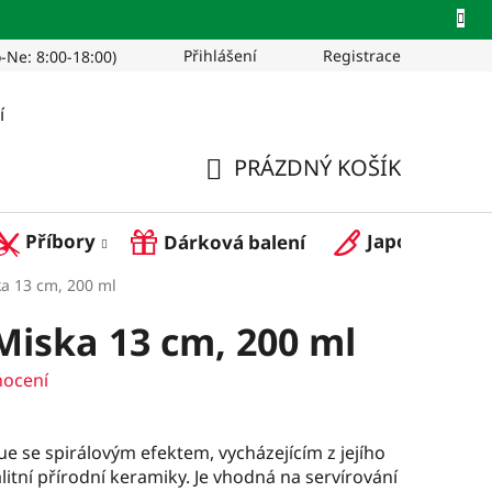
Přihlášení
Registrace
-Ne: 8:00-18:00)
Pro restaurace
í
PRÁZDNÝ KOŠÍK
NÁKUPNÍ
Příbory
Japonské nož
Dárková balení
KOŠÍK
ka 13 cm, 200 ml
Miska 13 cm, 200 ml
nocení
ue se spirálovým efektem, vycházejícím z jejího
litní přírodní keramiky. Je vhodná na servírování