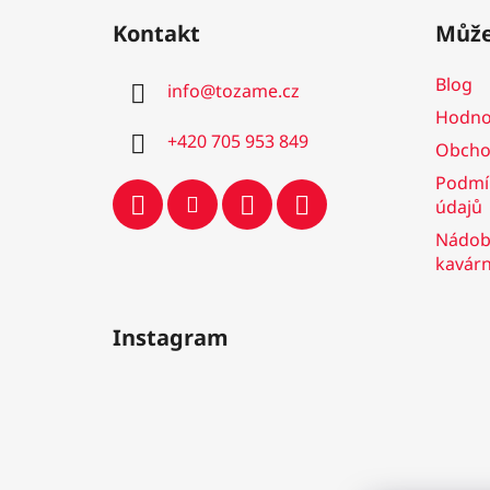
á
Kontakt
Může
p
a
Blog
info
@
tozame.cz
t
Hodno
í
+420 705 953 849
Obcho
Podmí
údajů
Nádobí
kavár
Instagram