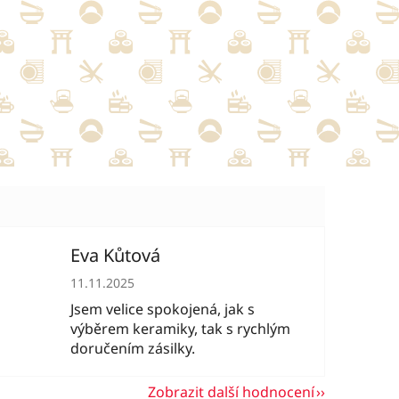
Eva Kůtová
hvězdiček.
Hodnocení obchodu je 5 z 5 hvězdiček.
11.11.2025
Jsem velice spokojená, jak s
výběrem keramiky, tak s rychlým
doručením zásilky.
Zobrazit další hodnocení