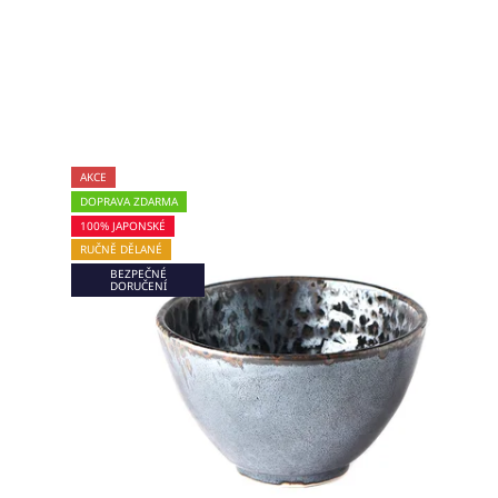
AKCE
DOPRAVA ZDARMA
100% JAPONSKÉ
RUČNĚ DĚLANÉ
BEZPEČNÉ
DORUČENÍ