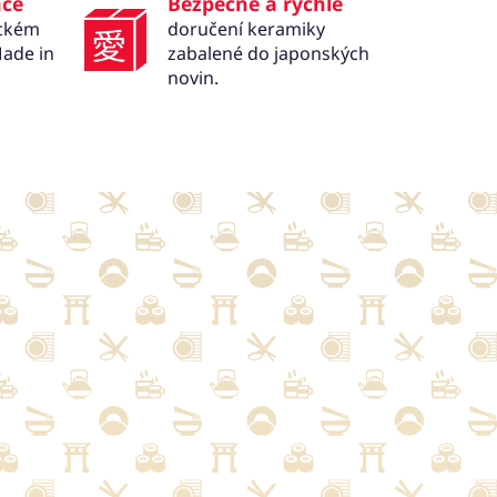
ace
Bezpečné a rychlé
ickém
doručení keramiky
ade in
zabalené do japonských
novin.