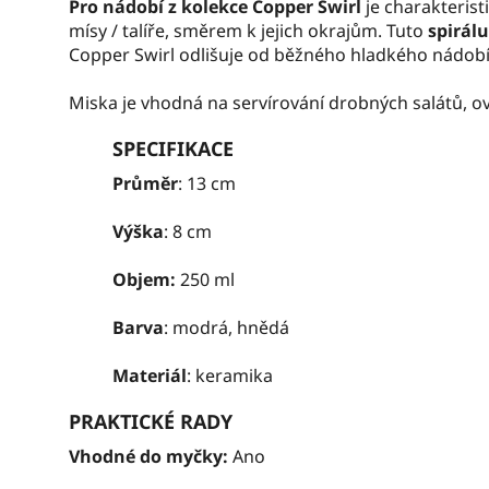
Pro nádobí z kolekce Copper Swirl
je charakteris
mísy / talíře, směrem k jejich okrajům. Tuto
spirál
Copper Swirl odlišuje od běžného hladkého nádobí
Miska je vhodná na servírování drobných salátů, o
SPECIFIKACE
Průměr
: 13 cm
Výška
: 8 cm
Objem:
250 ml
Barva
: modrá, hnědá
Materiál
: keramika
PRAKTICKÉ RADY
Vhodné do myčky:
Ano