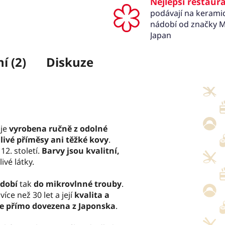
Nejlepší restaur
podávají na keram
nádobí od značky M
Japan
í (2)
Diskuze
 je
vyrobena ručně z odolné
livé příměsy ani těžké kovy
.
 12. století.
Barvy jsou kvalitní,
ivé látky.
dobí
tak
do mikrovlnné trouby
.
íce než 30 let a její
kvalita a
e přímo dovezena z Japonska
.