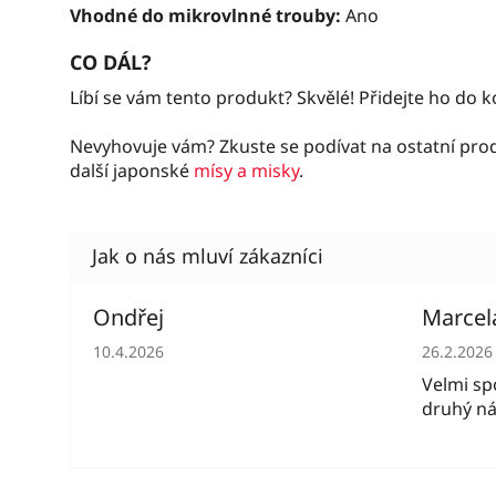
Vhodné do mikrovlnné trouby:
Ano
CO DÁL?
Líbí se vám tento produkt? Skvělé! Přidejte ho do 
Nevyhovuje vám? Zkuste se podívat na ostatní pr
další japonské
mísy a misky
.
Ondřej
Marcel
Hodnocení obchodu je 5 z 5 hvězdiček.
Hodnocen
10.4.2026
26.2.2026
Velmi spo
druhý ná