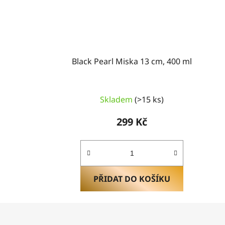
Black Pearl Miska 13 cm, 400 ml
Průměrné
Skladem
(>15 ks)
hodnocení
produktu
299 Kč
je
5,0
z
5
hvězdiček.
PŘIDAT DO KOŠÍKU
Z