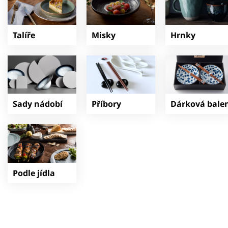
Talíře
Misky
Hrnky
Sady nádobí
Příbory
Dárková balen
Podle jídla