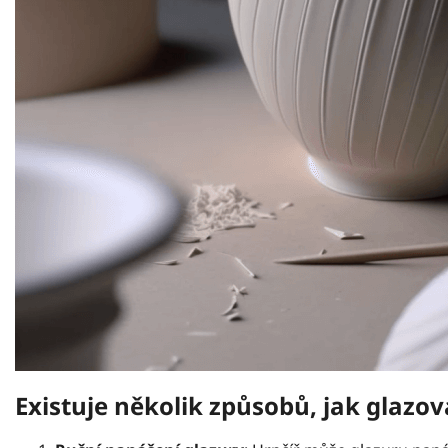
Existuje několik způsobů, jak glazo