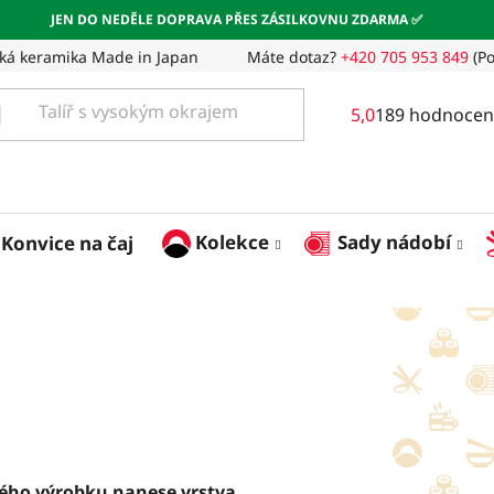
JEN DO NEDĚLE DOPRAVA PŘES ZÁSILKOVNU ZDARMA ✅
ká keramika Made in Japan
Máte dotaz?
+420 705 953 849
(Po
Průměrné
5,0
189 hodnocen
hodnocení
obchodu
je
5,0
z
Kolekce
Sady nádobí
Konvice na čaj
5
hvězdiček.
kého výrobku nanese vrstva