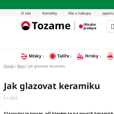
Přejít
na
O nás
Kontakty
Vše o nákupu
Japons
obsah
Misky
Talíře
Hrnky
Domů
/
Blog
/
Jak glazovat keramiku
Jak glazovat keramiku
6.1.2023
Glazování je proces, při kterém se na povrch keramic