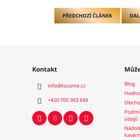
PŘEDCHOZÍ ČLÁNEK
DAL
Z
á
Kontakt
Může
p
a
Blog
info
@
tozame.cz
t
Hodno
í
+420 705 953 849
Obcho
Podmí
údajů
Nádobí
kavár