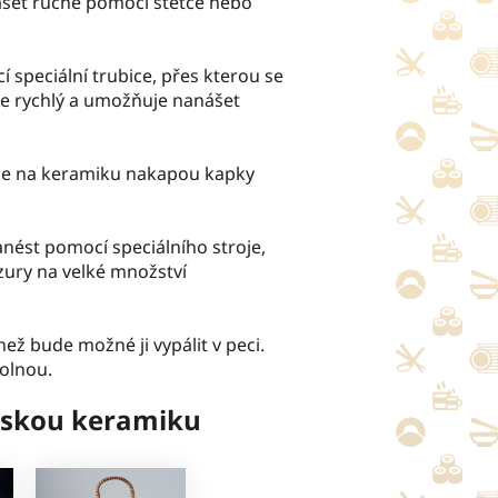
ášet ručně pomocí štětce nebo
í speciální trubice, přes kterou se
je rychlý a umožňuje nanášet
e se na keramiku nakapou kapky
anést pomocí speciálního stroje,
zury na velké množství
ež bude možné ji vypálit v peci.
dolnou.
onskou keramiku