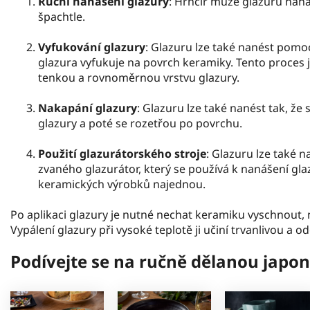
Ruční nanášení glazury
: Hrnčíř může glazuru nan
špachtle.
Vyfukování glazury
: Glazuru lze také nanést pomoc
glazura vyfukuje na povrch keramiky. Tento proces 
tenkou a rovnoměrnou vrstvu glazury.
Nakapání glazury
: Glazuru lze také nanést tak, ž
glazury a poté se rozetřou po povrchu.
Použití glazurátorského stroje
: Glazuru lze také n
zvaného glazurátor, který se používá k nanášení gla
keramických výrobků najednou.
Po aplikaci glazury je nutné nechat keramiku vyschnout, n
Vypálení glazury při vysoké teplotě ji učiní trvanlivou a o
Podívejte se na ručně dělanou jap