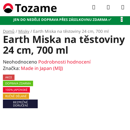
Přejít
Hledat
NÁKUP
na
KOŠÍK
obsah
JEN DO NEDĚLE DOPRAVA PŘES ZÁSILKOVNU ZDARMA ✅
Domů
/
Misky
/
Earth Miska na těstoviny 24 cm, 700 ml
Earth Miska na těstoviny
24 cm, 700 ml
Průměrné
Neohodnoceno
Podrobnosti hodnocení
hodnocení
Značka:
Made in Japan (MIJ)
produktu
AKCE
je
DOPRAVA ZDARMA
0,0
100% JAPONSKÉ
z
RUČNĚ DĚLANÉ
5
BEZPEČNÉ
hvězdiček.
DORUČENÍ