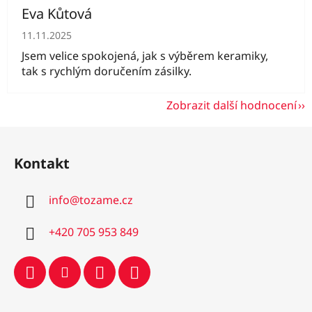
Eva Kůtová
Hodnocení obchodu je 5 z 5 hvězdiček.
11.11.2025
Jsem velice spokojená, jak s výběrem keramiky,
tak s rychlým doručením zásilky.
Zobrazit další hodnocení
Z
á
Kontakt
p
a
info
@
tozame.cz
t
í
+420 705 953 849