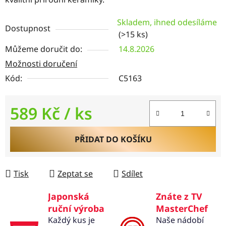
Skladem, ihned odesíláme
Dostupnost
(>15 ks)
Můžeme doručit do:
14.8.2026
Možnosti doručení
Kód:
C5163
589 Kč
/ ks
Měrná cena:
PŘIDAT DO KOŠÍKU
Tisk
Zeptat se
Sdílet
Japonská
Znáte z TV
ruční výroba
MasterChef
Každý kus je
Naše nádobí