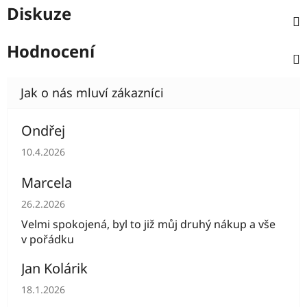
Diskuze
Hodnocení
Ondřej
Hodnocení obchodu je 5 z 5 hvězdiček.
10.4.2026
Marcela
Hodnocení obchodu je 5 z 5 hvězdiček.
26.2.2026
Velmi spokojená, byl to již můj druhý nákup a vše
v pořádku
Jan Kolárik
Hodnocení obchodu je 5 z 5 hvězdiček.
18.1.2026