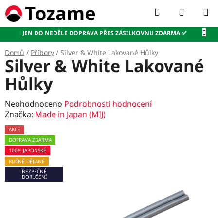
Přejít
Hledat
NÁKUP
na
KOŠÍK
obsah
JEN DO NEDĚLE DOPRAVA PŘES ZÁSILKOVNU ZDARMA ✅
Domů
/
Příbory
/
Silver & White Lakované Hůlky
Silver & White Lakované
Hůlky
Průměrné
Neohodnoceno
Podrobnosti hodnocení
hodnocení
Značka:
Made in Japan (MIJ)
produktu
AKCE
je
DOPRAVA ZDARMA
0,0
100% JAPONSKÉ
z
RUČNĚ DĚLANÉ
5
BEZPEČNÉ
hvězdiček.
DORUČENÍ