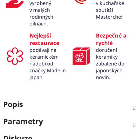
vyrobený
v kuchařské
v malých
soutěži
rodinných
Masterchef
dílnách.
Nejlepší
Bezpečné a
restaurace
rychlé
podávají na
doručení
keramickém
keramiky
nádobí od
zabalené do
značky Made in
japonských
Japan
novin.
Popis
Parametry
Diskuze