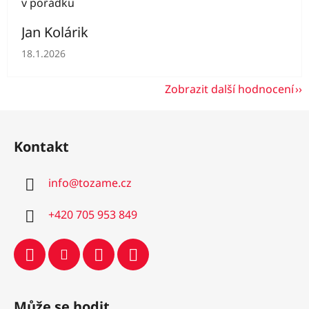
v pořádku
Jan Kolárik
Hodnocení obchodu je 5 z 5 hvězdiček.
18.1.2026
Zobrazit další hodnocení
Z
á
Kontakt
p
a
info
@
tozame.cz
t
í
+420 705 953 849
Může se hodit