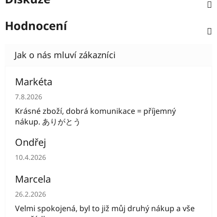
Hodnocení
Markéta
Hodnocení obchodu je 5 z 5 hvězdiček.
7.8.2026
Krásné zboží, dobrá komunikace = příjemný
nákup. ありがとう
Ondřej
Hodnocení obchodu je 5 z 5 hvězdiček.
10.4.2026
Marcela
Hodnocení obchodu je 5 z 5 hvězdiček.
26.2.2026
Velmi spokojená, byl to již můj druhý nákup a vše