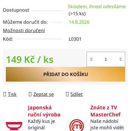
Skladem, ihned odesíláme
Dostupnost
(>15 ks)
Můžeme doručit do:
14.8.2026
Možnosti doručení
Kód:
L0301
149 Kč
/ ks
Měrná cena:
PŘIDAT DO KOŠÍKU
Tisk
Zeptat se
Sdílet
Japonská
Znáte z TV
ruční výroba
MasterChef
Každý kus je
Naše nádobí
originál
jste mohli vidět