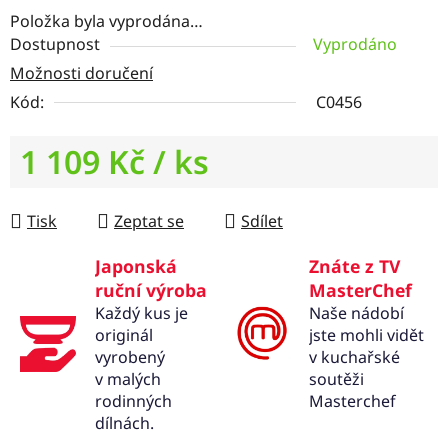
Položka byla vyprodána…
Dostupnost
Vyprodáno
Možnosti doručení
Kód:
C0456
1 109 Kč
/ ks
Měrná cena:
Tisk
Zeptat se
Sdílet
Japonská
Znáte z TV
ruční výroba
MasterChef
Každý kus je
Naše nádobí
originál
jste mohli vidět
vyrobený
v kuchařské
v malých
soutěži
rodinných
Masterchef
dílnách.