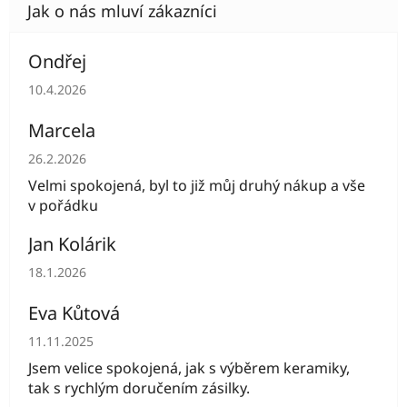
Ondřej
Hodnocení obchodu je 5 z 5 hvězdiček.
10.4.2026
Marcela
Hodnocení obchodu je 5 z 5 hvězdiček.
26.2.2026
Velmi spokojená, byl to již můj druhý nákup a vše
v pořádku
Jan Kolárik
Hodnocení obchodu je 5 z 5 hvězdiček.
18.1.2026
Eva Kůtová
Hodnocení obchodu je 5 z 5 hvězdiček.
11.11.2025
Jsem velice spokojená, jak s výběrem keramiky,
tak s rychlým doručením zásilky.