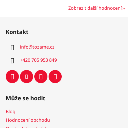
Zobrazit další hodnocení
Z
á
Kontakt
p
a
info
@
tozame.cz
t
í
+420 705 953 849
Může se hodit
Blog
Hodnocení obchodu