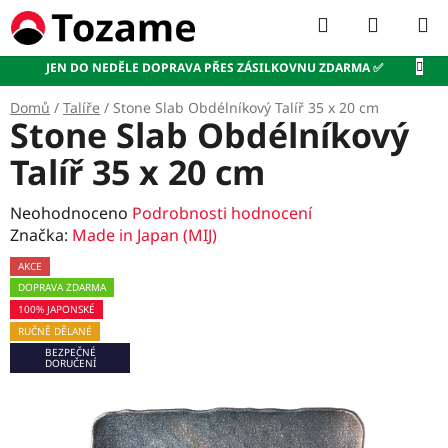
Přejít
Hledat
NÁKUP
na
KOŠÍK
obsah
JEN DO NEDĚLE DOPRAVA PŘES ZÁSILKOVNU ZDARMA ✅
Domů
/
Talíře
/
Stone Slab Obdélníkový Talíř 35 x 20 cm
Stone Slab Obdélníkový
Talíř 35 x 20 cm
Průměrné
Neohodnoceno
Podrobnosti hodnocení
hodnocení
Značka:
Made in Japan (MIJ)
produktu
AKCE
je
DOPRAVA ZDARMA
0,0
100% JAPONSKÉ
z
RUČNĚ DĚLANÉ
5
BEZPEČNÉ
hvězdiček.
DORUČENÍ