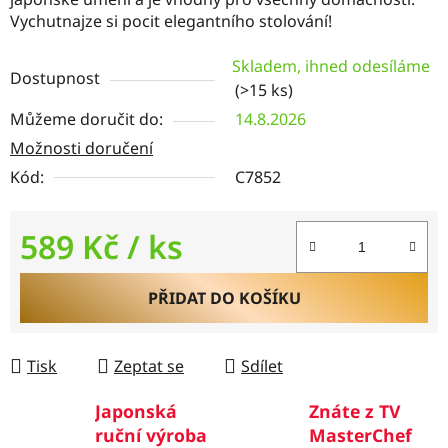
Vychutnajze si pocit elegantního stolování!
Skladem, ihned odesíláme
Dostupnost
(>15 ks)
Můžeme doručit do:
14.8.2026
Možnosti doručení
Kód:
C7852
589 Kč
/ ks
Měrná cena:
PŘIDAT DO KOŠÍKU
Tisk
Zeptat se
Sdílet
Japonská
Znáte z TV
ruční výroba
MasterChef