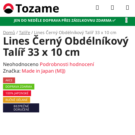
Přejít
Hledat
NÁKUP
na
KOŠÍK
obsah
JEN DO NEDĚLE DOPRAVA PŘES ZÁSILKOVNU ZDARMA ✅
Domů
/
Talíře
/
Lines Černý Obdélníkový Talíř 33 x 10 cm
Lines Černý Obdélníkový
Talíř 33 x 10 cm
Průměrné
Neohodnoceno
Podrobnosti hodnocení
hodnocení
Značka:
Made in Japan (MIJ)
produktu
AKCE
je
DOPRAVA ZDARMA
0,0
100% JAPONSKÉ
z
RUČNĚ DĚLANÉ
5
BEZPEČNÉ
hvězdiček.
DORUČENÍ