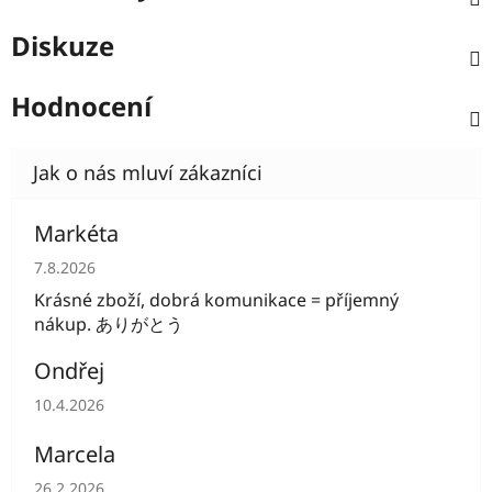
Diskuze
Hodnocení
Markéta
Hodnocení obchodu je 5 z 5 hvězdiček.
7.8.2026
Krásné zboží, dobrá komunikace = příjemný
nákup. ありがとう
Ondřej
Hodnocení obchodu je 5 z 5 hvězdiček.
10.4.2026
Marcela
Hodnocení obchodu je 5 z 5 hvězdiček.
26.2.2026