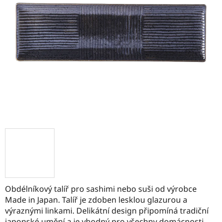
Obdélníkový talíř pro sashimi nebo suši od výrobce
Made in Japan. Talíř je zdoben lesklou glazurou a
výraznými linkami. Delikátní design připomíná tradiční
japonské umění a je vhodný pro všechny domácnosti.