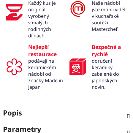
Každý kus je
Naše nádobí
originál
jste mohli vidět
vyrobený
v kuchařské
v malých
soutěži
rodinných
Masterchef
dílnách.
Nejlepší
Bezpečné a
restaurace
rychlé
podávají na
doručení
keramickém
keramiky
nádobí od
zabalené do
značky Made in
japonských
Japan
novin.
Popis
Parametry