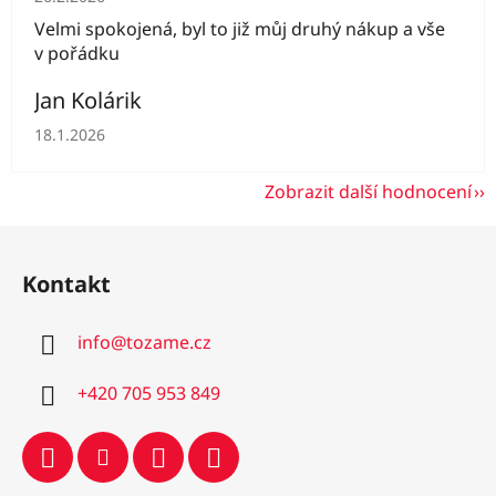
Velmi spokojená, byl to již můj druhý nákup a vše
v pořádku
Jan Kolárik
Hodnocení obchodu je 5 z 5 hvězdiček.
18.1.2026
Zobrazit další hodnocení
Z
á
Kontakt
p
a
info
@
tozame.cz
t
í
+420 705 953 849