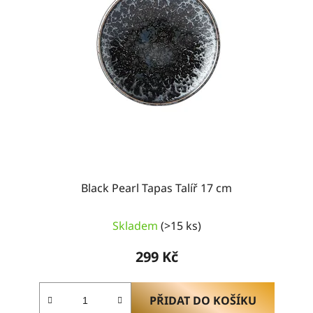
Black Pearl Tapas Talíř 17 cm
Průměrné
Skladem
(>15 ks)
hodnocení
produktu
299 Kč
je
5,0
z
PŘIDAT DO KOŠÍKU
5