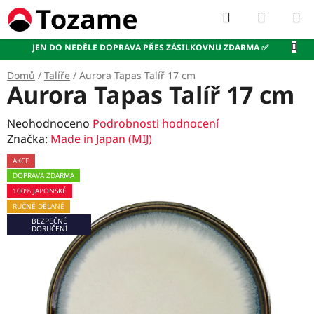
Přejít
Hledat
NÁKUP
na
KOŠÍK
obsah
JEN DO NEDĚLE DOPRAVA PŘES ZÁSILKOVNU ZDARMA ✅
Domů
/
Talíře
/
Aurora Tapas Talíř 17 cm
Aurora Tapas Talíř 17 cm
Průměrné
Neohodnoceno
Podrobnosti hodnocení
hodnocení
Značka:
Made in Japan (MIJ)
produktu
AKCE
je
DOPRAVA ZDARMA
0,0
100% JAPONSKÉ
z
RUČNĚ DĚLANÉ
5
BEZPEČNÉ
hvězdiček.
DORUČENÍ