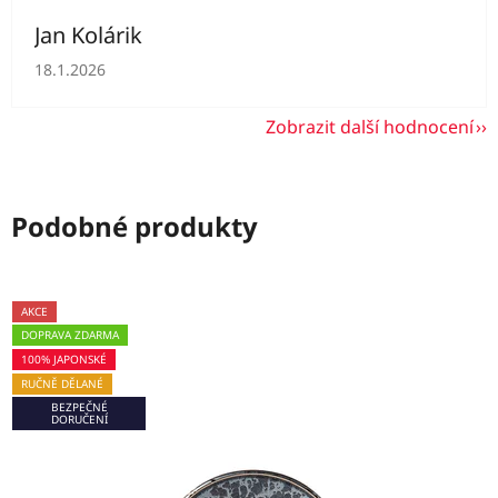
Jan Kolárik
Hodnocení obchodu je 5 z 5 hvězdiček.
18.1.2026
Zobrazit další hodnocení
Podobné produkty
AKCE
DOPRAVA ZDARMA
100% JAPONSKÉ
RUČNĚ DĚLANÉ
BEZPEČNÉ
DORUČENÍ