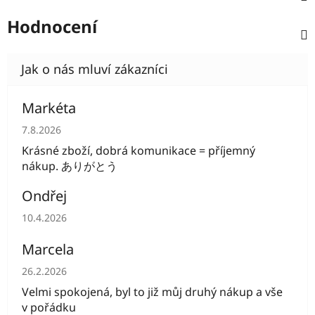
Hodnocení
Markéta
Hodnocení obchodu je 5 z 5 hvězdiček.
7.8.2026
Krásné zboží, dobrá komunikace = příjemný
nákup. ありがとう
Ondřej
Hodnocení obchodu je 5 z 5 hvězdiček.
10.4.2026
Marcela
Hodnocení obchodu je 5 z 5 hvězdiček.
26.2.2026
Velmi spokojená, byl to již můj druhý nákup a vše
v pořádku