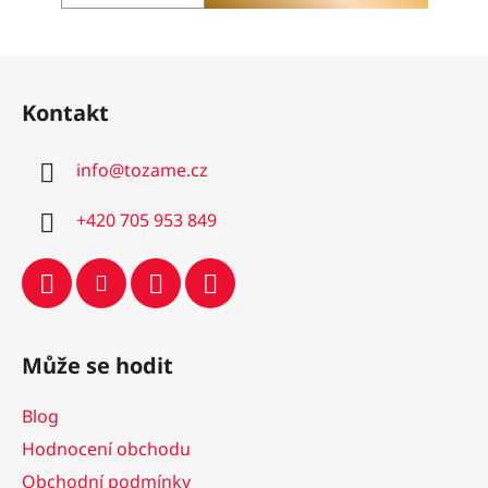
hvězdiček.
Z
á
Kontakt
p
a
info
@
tozame.cz
t
í
+420 705 953 849
Může se hodit
Blog
Hodnocení obchodu
Obchodní podmínky