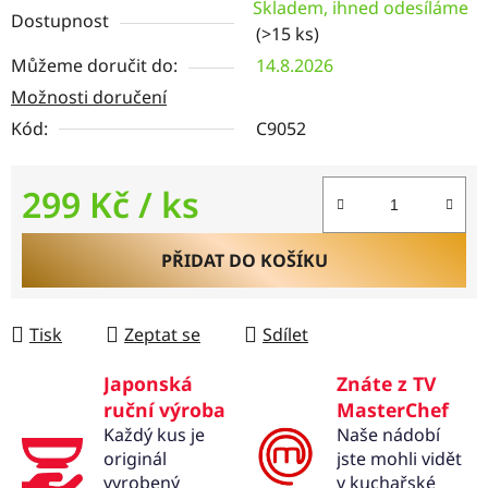
Skladem, ihned odesíláme
Dostupnost
(>15 ks)
Můžeme doručit do:
14.8.2026
Možnosti doručení
Kód:
C9052
299 Kč
/ ks
Měrná cena:
PŘIDAT DO KOŠÍKU
Tisk
Zeptat se
Sdílet
Japonská
Znáte z TV
ruční výroba
MasterChef
Každý kus je
Naše nádobí
originál
jste mohli vidět
vyrobený
v kuchařské