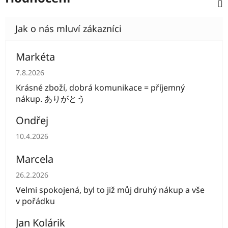
Markéta
Hodnocení obchodu je 5 z 5 hvězdiček.
7.8.2026
Krásné zboží, dobrá komunikace = příjemný
nákup. ありがとう
Ondřej
Hodnocení obchodu je 5 z 5 hvězdiček.
10.4.2026
Marcela
Hodnocení obchodu je 5 z 5 hvězdiček.
26.2.2026
Velmi spokojená, byl to již můj druhý nákup a vše
v pořádku
Jan Kolárik