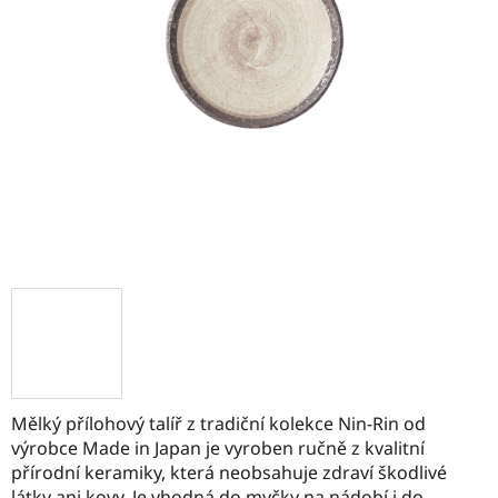
Mělký přílohový talíř z tradiční kolekce Nin-Rin od
výrobce Made in Japan je vyroben ručně z kvalitní
přírodní keramiky, která neobsahuje zdraví škodlivé
látky ani kovy. Je vhodná do myčky na nádobí i do