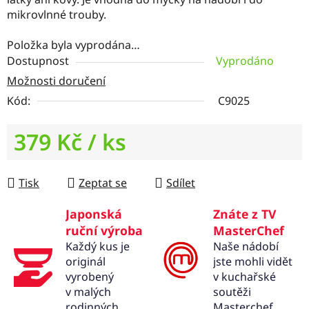
mikrovlnné trouby.
Položka byla vyprodána…
Dostupnost
Vyprodáno
Možnosti doručení
Kód:
C9025
379 Kč
/ ks
Měrná cena:
Tisk
Zeptat se
Sdílet
Japonská
Znáte z TV
ruční výroba
MasterChef
Každý kus je
Naše nádobí
originál
jste mohli vidět
vyrobený
v kuchařské
v malých
soutěži
rodinných
Masterchef