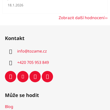
Hodnocení obchodu je 5 z 5 hvězdiček.
18.1.2026
Zobrazit další hodnocení
Z
á
Kontakt
p
a
info
@
tozame.cz
t
í
+420 705 953 849
Může se hodit
Blog