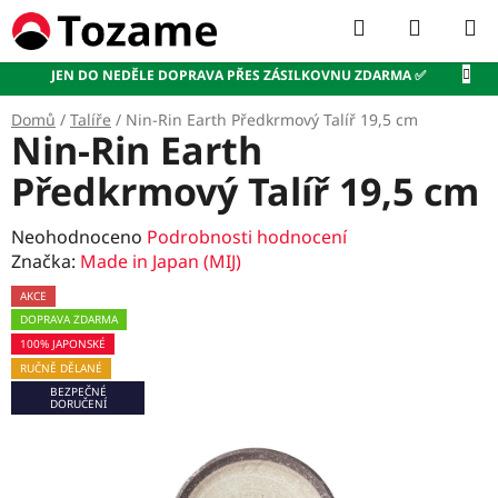
Přejít
Hledat
NÁKUP
na
KOŠÍK
obsah
JEN DO NEDĚLE DOPRAVA PŘES ZÁSILKOVNU ZDARMA ✅
Domů
/
Talíře
/
Nin-Rin Earth Předkrmový Talíř 19,5 cm
Nin-Rin Earth
Předkrmový Talíř 19,5 cm
Průměrné
Neohodnoceno
Podrobnosti hodnocení
hodnocení
Značka:
Made in Japan (MIJ)
produktu
AKCE
je
DOPRAVA ZDARMA
0,0
100% JAPONSKÉ
z
RUČNĚ DĚLANÉ
5
BEZPEČNÉ
hvězdiček.
DORUČENÍ