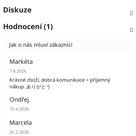
Diskuze
Hodnocení (1)
Markéta
Hodnocení obchodu je 5 z 5 hvězdiček.
7.8.2026
Krásné zboží, dobrá komunikace = příjemný
nákup. ありがとう
Ondřej
Hodnocení obchodu je 5 z 5 hvězdiček.
10.4.2026
Marcela
Hodnocení obchodu je 5 z 5 hvězdiček.
26.2.2026