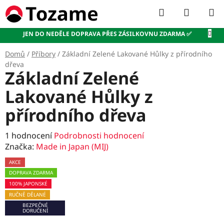
Přejít
Hledat
NÁKUP
na
KOŠÍK
obsah
JEN DO NEDĚLE DOPRAVA PŘES ZÁSILKOVNU ZDARMA ✅
Domů
/
Příbory
/
Základní Zelené Lakované Hůlky z přírodního
dřeva
Základní Zelené
Lakované Hůlky z
přírodního dřeva
Průměrné
1 hodnocení
Podrobnosti hodnocení
hodnocení
Značka:
Made in Japan (MIJ)
produktu
AKCE
je
DOPRAVA ZDARMA
5,0
100% JAPONSKÉ
z
RUČNĚ DĚLANÉ
5
BEZPEČNÉ
hvězdiček.
DORUČENÍ