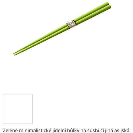
Zelené minimalistické jídelní hůlky na sushi či jiná asijská