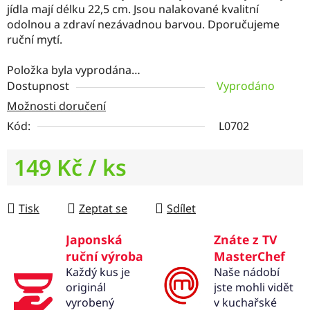
jídla mají délku 22,5 cm. Jsou nalakované kvalitní
odolnou a zdraví nezávadnou barvou. Dporučujeme
ruční mytí.
Položka byla vyprodána…
Dostupnost
Vyprodáno
Možnosti doručení
Kód:
L0702
149 Kč
/ ks
Měrná cena:
Tisk
Zeptat se
Sdílet
Japonská
Znáte z TV
ruční výroba
MasterChef
Každý kus je
Naše nádobí
originál
jste mohli vidět
vyrobený
v kuchařské