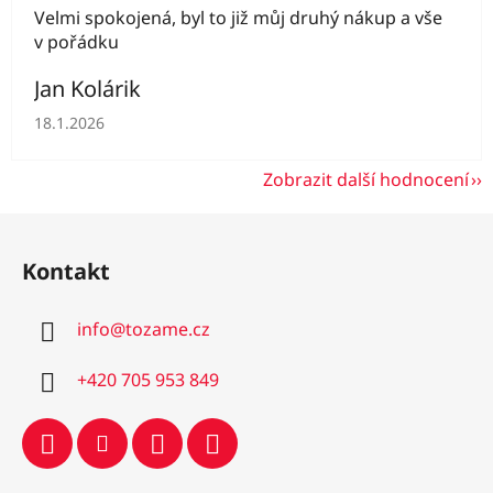
Velmi spokojená, byl to již můj druhý nákup a vše
v pořádku
Jan Kolárik
Hodnocení obchodu je 5 z 5 hvězdiček.
18.1.2026
Zobrazit další hodnocení
Z
á
Kontakt
p
a
info
@
tozame.cz
t
í
+420 705 953 849