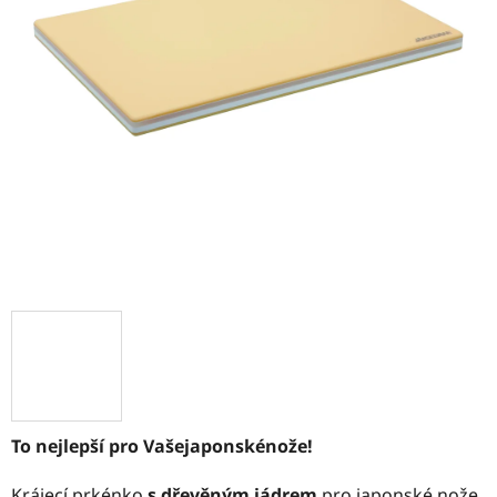
To nejlepší pro Vašejaponskénože!
Krájecí prkénko
s dřevěným jádrem
pro japonské nože