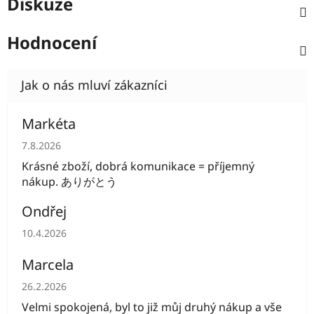
Diskuze
Hodnocení
Markéta
Hodnocení obchodu je 5 z 5 hvězdiček.
7.8.2026
Krásné zboží, dobrá komunikace = příjemný
nákup. ありがとう
Ondřej
Hodnocení obchodu je 5 z 5 hvězdiček.
10.4.2026
Marcela
Hodnocení obchodu je 5 z 5 hvězdiček.
26.2.2026
Velmi spokojená, byl to již můj druhý nákup a vše