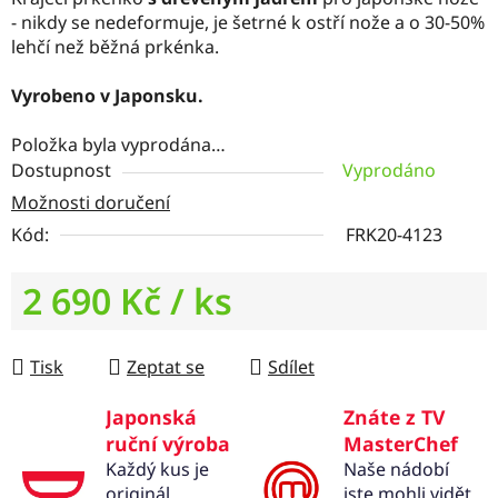
- nikdy se nedeformuje, je šetrné k ostří nože a o 30-50%
lehčí než běžná prkénka.
Vyrobeno v Japonsku.
Položka byla vyprodána…
Dostupnost
Vyprodáno
Možnosti doručení
Kód:
FRK20-4123
2 690 Kč
/ ks
Měrná cena:
Tisk
Zeptat se
Sdílet
Japonská
Znáte z TV
ruční výroba
MasterChef
Každý kus je
Naše nádobí
originál
jste mohli vidět