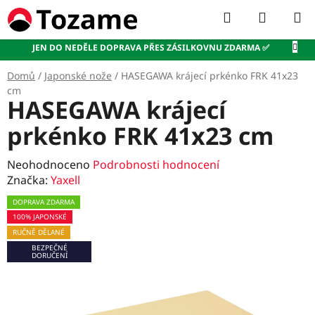
Přejít
Hledat
NÁKUP
na
KOŠÍK
obsah
JEN DO NEDĚLE DOPRAVA PŘES ZÁSILKOVNU ZDARMA ✅
Domů
/
Japonské nože
/
HASEGAWA krájecí prkénko FRK 41x23
cm
HASEGAWA krájecí
prkénko FRK 41x23 cm
Průměrné
Neohodnoceno
Podrobnosti hodnocení
hodnocení
Značka:
Yaxell
produktu
DOPRAVA ZDARMA
je
100% JAPONSKÉ
0,0
RUČNĚ DĚLANÉ
z
BEZPEČNÉ
5
DORUČENÍ
hvězdiček.