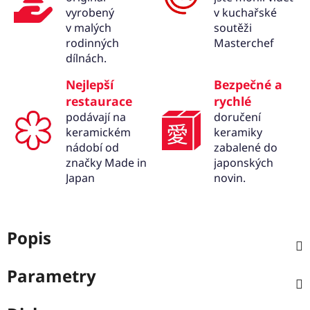
vyrobený
v kuchařské
v malých
soutěži
rodinných
Masterchef
dílnách.
Nejlepší
Bezpečné a
restaurace
rychlé
podávají na
doručení
keramickém
keramiky
nádobí od
zabalené do
značky Made in
japonských
Japan
novin.
Popis
Parametry