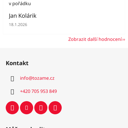
v pořádku
Jan Kolárik
Hodnocení obchodu je 5 z 5 hvězdiček.
18.1.2026
Zobrazit další hodnocení
Z
á
Kontakt
p
a
info
@
tozame.cz
t
í
+420 705 953 849