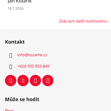
Jan Kolárik
Hodnocení obchodu je 5 z 5 hvězdiček.
18.1.2026
Zobrazit další hodnocení
Z
á
Kontakt
p
a
info
@
tozame.cz
t
í
+420 705 953 849
Může se hodit
Blog