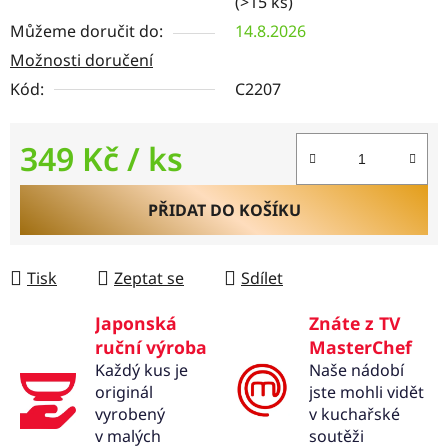
(>15 ks)
Můžeme doručit do:
14.8.2026
Možnosti doručení
Kód:
C2207
349 Kč
/ ks
Měrná cena:
PŘIDAT DO KOŠÍKU
Tisk
Zeptat se
Sdílet
Japonská
Znáte z TV
ruční výroba
MasterChef
Každý kus je
Naše nádobí
originál
jste mohli vidět
vyrobený
v kuchařské
v malých
soutěži