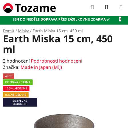
Přejít
Hledat
NÁKUP
na
KOŠÍK
obsah
JEN DO NEDĚLE DOPRAVA PŘES ZÁSILKOVNU ZDARMA ✅
Domů
/
Misky
/
Earth Miska 15 cm, 450 ml
Earth Miska 15 cm, 450
ml
Průměrné
2 hodnocení
Podrobnosti hodnocení
hodnocení
Značka:
Made in Japan (MIJ)
produktu
AKCE
je
DOPRAVA ZDARMA
5,0
100% JAPONSKÉ
z
RUČNĚ DĚLANÉ
5
BEZPEČNÉ
hvězdiček.
DORUČENÍ