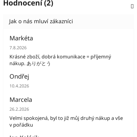
Hodnocení (2)
Markéta
Hodnocení obchodu je 5 z 5 hvězdiček.
7.8.2026
Krásné zboží, dobrá komunikace = příjemný
nákup. ありがとう
Ondřej
Hodnocení obchodu je 5 z 5 hvězdiček.
10.4.2026
Marcela
Hodnocení obchodu je 5 z 5 hvězdiček.
26.2.2026
Velmi spokojená, byl to již můj druhý nákup a vše
v pořádku